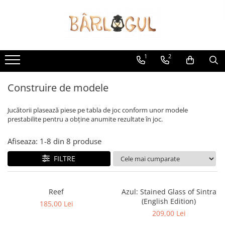
Jocuri
Accesorii
Tipuri
Protecție cărți
1
2
Boardgames
Zaruri
Jocuri cu Carti
Monezi
Construire de modele
Jocuri cu Zaruri
Altele
Genuri
Jucătorii plasează piese pe tabla de joc conform unor modele
prestabilite pentru a obține anumite rezultate în joc.
Jocuri de strategie
Jocuri de familie
Afiseaza:
1-
8
din
8
produse
Jocuri de cooperare
FILTRE
Jocuri pentru copii
Jocuri de petrecere
Jocuri pentru adulți
Reef
Azul: Stained Glass of Sintra
(English Edition)
Grupul tău
185,00 Lei
209,00 Lei
2 jucători