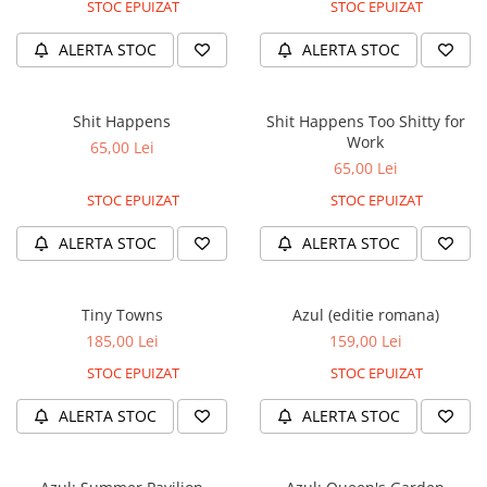
STOC EPUIZAT
STOC EPUIZAT
2 - 4 jucători
5 - 6 jucători
ALERTA STOC
ALERTA STOC
7+ jucători
Categoriile Noastre
Shit Happens
Shit Happens Too Shitty for
Premiate internațional
Work
65,00 Lei
Colecția personală
65,00 Lei
Ușor de invățat
STOC EPUIZAT
STOC EPUIZAT
Grafică impresionantă
ALERTA STOC
ALERTA STOC
Ușor de transportat
Cele mai vândute
Durata de joc
Tiny Towns
Azul (editie romana)
Sub 30 de minute
185,00 Lei
159,00 Lei
30 - 60 minute
STOC EPUIZAT
STOC EPUIZAT
1 - 2 ore
ALERTA STOC
ALERTA STOC
Peste 2 ore
Tematică
De război