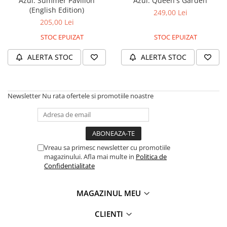
Azul: Summer Pavilion
Azul: Queen's Garden
(English Edition)
Fantastice
249,00 Lei
205,00 Lei
Aventură
Horror
STOC EPUIZAT
STOC EPUIZAT
SF
ALERTA STOC
ALERTA STOC
Amuzante
Abstracte
Cultură pop
Newsletter
Nu rata ofertele si promotiile noastre
TOATE JOCURILE
Vreau sa primesc newsletter cu promotiile
magazinului. Afla mai multe in
Politica de
Confidentialitate
MAGAZINUL MEU
CLIENTI