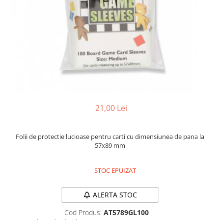
2 - 4 jucători
5 - 6 jucători
7+ jucători
Categoriile Noastre
Premiate internațional
Colecția personală
Ușor de invățat
Grafică impresionantă
21,00 Lei
Ușor de transportat
Cele mai vândute
Durata de joc
Folii de protectie lucioase pentru carti cu dimensiunea de pana la
57x89 mm
Sub 30 de minute
30 - 60 minute
STOC EPUIZAT
1 - 2 ore
Peste 2 ore
ALERTA STOC
Tematică
Cod Produs:
AT5789GL100
De război