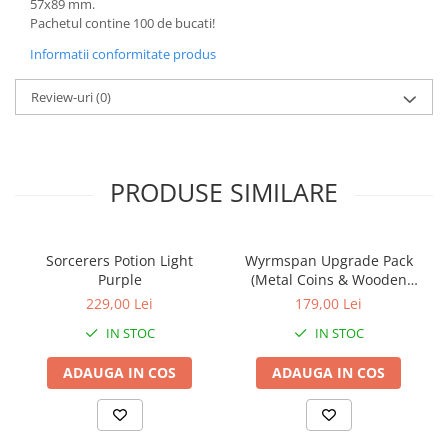
57x89 mm.
Pachetul contine 100 de bucati!
Informatii conformitate produs
Review-uri
(0)
PRODUSE SIMILARE
Sorcerers Potion Light
Wyrmspan Upgrade Pack
Purple
(Metal Coins & Wooden
Resources)
229,00 Lei
179,00 Lei
IN STOC
IN STOC
ADAUGA IN COS
ADAUGA IN COS