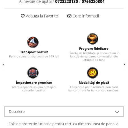
Ai nevoie de ajutor?
0723223130
/
0766220804
Fantastice
Aventură
Adauga la Favorite
Cere informatii
Horror
SF
Amuzante
Abstracte
Program fidelizare
Cultură pop
Transport Gratuit
Puncte de fidelitate și discount-uri în
Pentru comenzi mai mari de 149 lei!
funcție de valoarea comenzilor din
TOATE JOCURILE
ultimele 12 luni!
Împachetare premium
Modalități de plată
Atenție sporită asupra protejării
Comenzile pot fi achitate prin card
colțurilor cutiilor.
bancar, transfer bancar sau ramburs.
Descriere
Folii de protectie lucioase pentru carti cu dimensiunea de pana la