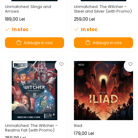
Unmatched: Slings and
Unmatched: The Witcher –
Arrows
Steel and Silver (with Promo)
189,00 Lei
259,00 Lei
In stoc
In stoc
Adauga in cos
Adauga in cos
NOU
Unmatched: The Witcher –
Iliad
Realms Fall (with Promo)
179,00 Lei