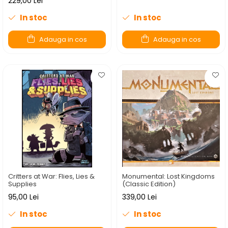
229,00 Lei
In stoc
In stoc
Adauga in cos
Adauga in cos
Critters at War: Flies, Lies &
Monumental: Lost Kingdoms
Supplies
(Classic Edition)
95,00 Lei
339,00 Lei
In stoc
In stoc