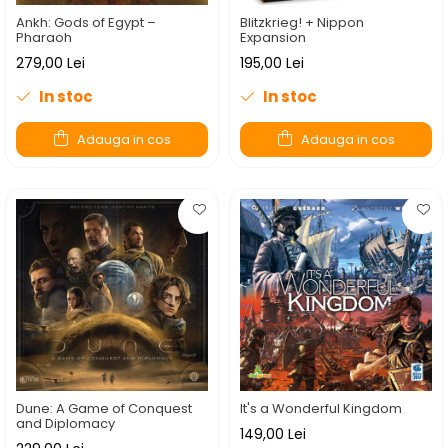
Ankh: Gods of Egypt –
Blitzkrieg! + Nippon
Pharaoh
Expansion
279,00 Lei
195,00 Lei
In stoc
In stoc
Adauga in cos
Adauga in cos
Dune: A Game of Conquest
It's a Wonderful Kingdom
and Diplomacy
149,00 Lei