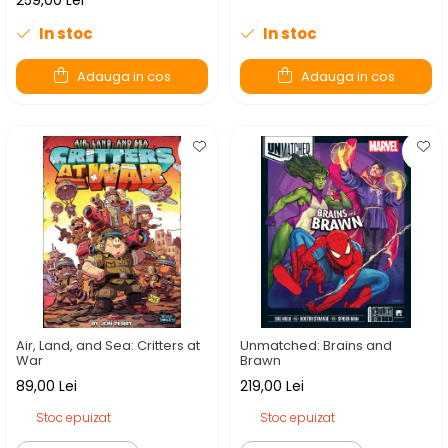
259,00 Lei
In stoc
In stoc
Adauga in cos
Adauga in cos
Air, Land, and Sea: Critters at
Unmatched: Brains and
War
Brawn
89,00 Lei
219,00 Lei
Stoc epuizat
Stoc epuizat