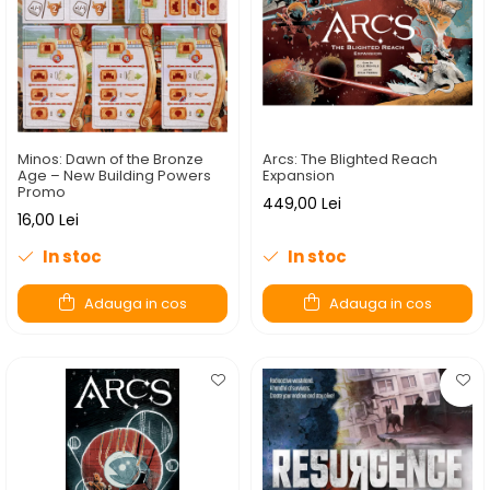
Minos: Dawn of the Bronze
Arcs: The Blighted Reach
Age – New Building Powers
Expansion
Promo
449,00 Lei
16,00 Lei
In stoc
In stoc
Adauga in cos
Adauga in cos