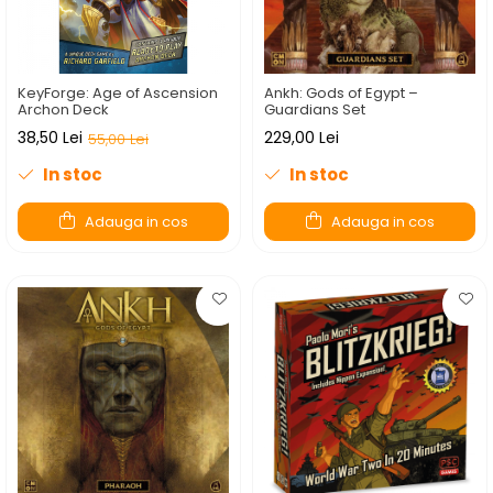
Fantastice
Aventură
Horror
KeyForge: Age of Ascension
Ankh: Gods of Egypt –
SF
Archon Deck
Guardians Set
38,50 Lei
229,00 Lei
Amuzante
55,00 Lei
Abstracte
In stoc
In stoc
Cultură pop
Adauga in cos
Adauga in cos
TOATE JOCURILE