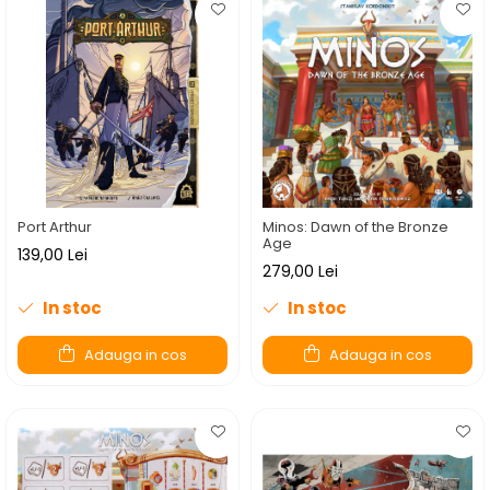
Port Arthur
Minos: Dawn of the Bronze
Age
139,00 Lei
279,00 Lei
In stoc
In stoc
Adauga in cos
Adauga in cos