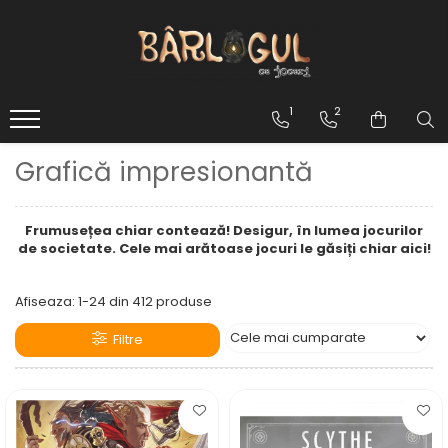
Jocuri
Accesorii
Tipuri
Protecție cărți
1
2
Boardgames
Zaruri
Grafică impresionantă
Jocuri cu Carti
Monezi
Jocuri cu Zaruri
Altele
Genuri
Frumusețea chiar contează! Desigur, în lumea jocurilor
Jocuri de strategie
de societate. Cele mai arătoase jocuri le găsiți chiar aici!
Jocuri de familie
Jocuri de cooperare
Afiseaza:
1-
24
din
412
produse
Jocuri pentru copii
Filtre
Jocuri de petrecere
Jocuri pentru adulți
Grupul tău
2 jucători