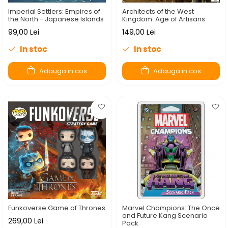
Imperial Settlers: Empires of
Architects of the West
the North - Japanese Islands
Kingdom: Age of Artisans
99,00 Lei
149,00 Lei
In stoc
In stoc
Adauga in cos
Adauga in cos
Funkoverse Game of Thrones
Marvel Champions: The Once
and Future Kang Scenario
269,00 Lei
Pack