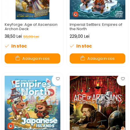
Fantastice
Aventură
Horror
KeyForge: Age of Ascension
Imperial Settlers: Empires of
SF
Archon Deck
the North
38,50 Lei
229,00 Lei
Amuzante
55,00 Lei
Abstracte
In stoc
In stoc
Cultură pop
Adauga in cos
Adauga in cos
TOATE JOCURILE