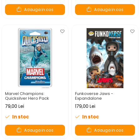
Adauga in cos
Adauga in cos
Marvel Champions:
Funkoverse Jaws -
Quicksilver Hero Pack
Expandalone
79,00 Lei
179,00 Lei
In stoc
In stoc
Adauga in cos
Adauga in cos