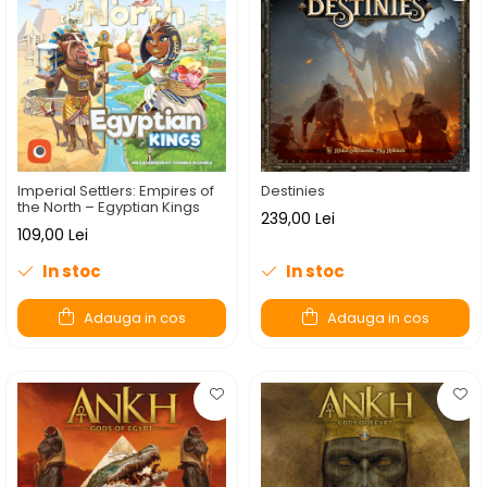
Imperial Settlers: Empires of
Destinies
the North – Egyptian Kings
239,00 Lei
109,00 Lei
In stoc
In stoc
Adauga in cos
Adauga in cos