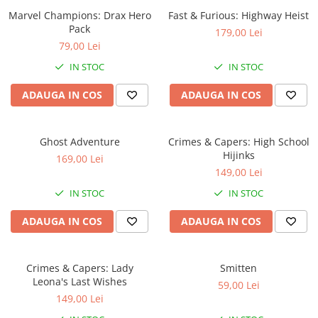
Marvel Champions: Drax Hero
Fantastice
Fast & Furious: Highway Heist
Pack
179,00 Lei
Aventură
79,00 Lei
Horror
IN STOC
IN STOC
SF
Amuzante
ADAUGA IN COS
ADAUGA IN COS
Abstracte
Cultură pop
Ghost Adventure
Crimes & Capers: High School
TOATE JOCURILE
Hijinks
169,00 Lei
149,00 Lei
IN STOC
IN STOC
ADAUGA IN COS
ADAUGA IN COS
Crimes & Capers: Lady
Smitten
Leona's Last Wishes
59,00 Lei
149,00 Lei