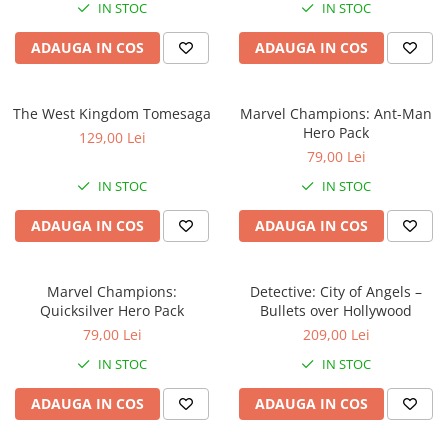
IN STOC
IN STOC
2 - 4 jucători
5 - 6 jucători
ADAUGA IN COS
ADAUGA IN COS
7+ jucători
Categoriile Noastre
The West Kingdom Tomesaga
Marvel Champions: Ant-Man
Premiate internațional
Hero Pack
129,00 Lei
Colecția personală
79,00 Lei
Ușor de invățat
IN STOC
IN STOC
Grafică impresionantă
Ușor de transportat
ADAUGA IN COS
ADAUGA IN COS
Cele mai vândute
Durata de joc
Marvel Champions:
Detective: City of Angels –
Sub 30 de minute
Quicksilver Hero Pack
Bullets over Hollywood
30 - 60 minute
79,00 Lei
209,00 Lei
1 - 2 ore
IN STOC
IN STOC
Peste 2 ore
ADAUGA IN COS
ADAUGA IN COS
Tematică
De război