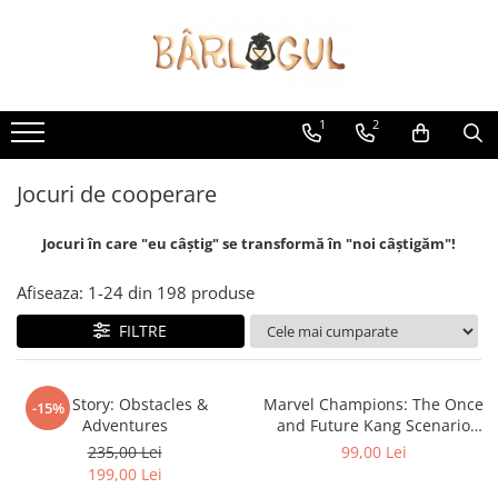
Jocuri
Accesorii
Tipuri
Protecție cărți
1
2
Boardgames
Zaruri
Jocuri cu Carti
Monezi
Jocuri de cooperare
Jocuri cu Zaruri
Altele
Genuri
Jocuri în care "eu câștig" se transformă în "noi câștigăm"!
Jocuri de strategie
Afiseaza:
1-
24
din
198
produse
Jocuri de familie
FILTRE
Jocuri de cooperare
Jocuri pentru copii
Jocuri de petrecere
Toy Story: Obstacles &
Marvel Champions: The Once
-15%
Jocuri pentru adulți
Adventures
and Future Kang Scenario
Pack
Grupul tău
235,00 Lei
99,00 Lei
199,00 Lei
2 jucători