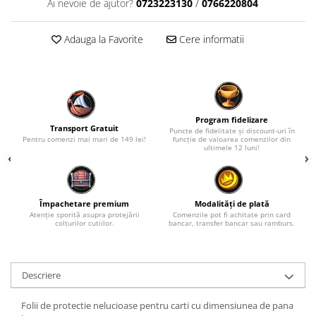
Ai nevoie de ajutor?
0723223130
/
0766220804
Fantastice
Aventură
Adauga la Favorite
Cere informatii
Horror
SF
Amuzante
Abstracte
Program fidelizare
Cultură pop
Transport Gratuit
Puncte de fidelitate și discount-uri în
Pentru comenzi mai mari de 149 lei!
funcție de valoarea comenzilor din
TOATE JOCURILE
ultimele 12 luni!
Împachetare premium
Modalități de plată
Atenție sporită asupra protejării
Comenzile pot fi achitate prin card
colțurilor cutiilor.
bancar, transfer bancar sau ramburs.
Descriere
Folii de protectie nelucioase pentru carti cu dimensiunea de pana