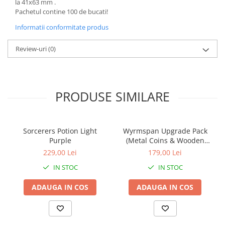
la 41x63 mm .
Pachetul contine 100 de bucati!
Informatii conformitate produs
Review-uri
(0)
PRODUSE SIMILARE
Sorcerers Potion Light
Wyrmspan Upgrade Pack
Purple
(Metal Coins & Wooden
Resources)
229,00 Lei
179,00 Lei
IN STOC
IN STOC
ADAUGA IN COS
ADAUGA IN COS