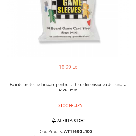
2 - 4 jucători
5 - 6 jucători
7+ jucători
Categoriile Noastre
Premiate internațional
Colecția personală
Ușor de invățat
Grafică impresionantă
18,00 Lei
Ușor de transportat
Cele mai vândute
Durata de joc
Folii de protectie lucioase pentru carti cu dimensiunea de pana la
41x63 mm
Sub 30 de minute
30 - 60 minute
STOC EPUIZAT
1 - 2 ore
Peste 2 ore
ALERTA STOC
Tematică
Cod Produs:
AT4163GL100
De război