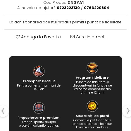
Cod Produs:
DNGYA1
Fantastice
Ai nevoie de ajutor?
0723223130
/
0766220804
Aventură
Horror
La achizitionarea acestui produs primiti
1
punct de fidelitate
SF
Amuzante
Adauga la Favorite
Cere informatii
Abstracte
Cultură pop
TOATE JOCURILE
Program fidelizare
Transport Gratuit
Puncte de fidelitate și
Pentru comenzi mai mari de
discount-uri în funcție de
149 lei!
valoarea comenzilor din
ultimele 12 luni!
Modalități de plată
Împachetare premium
Comenzile pot fi achitate
Atenție sporită asupra
prin card bancar, transfer
protejării colțurilor cutiilor.
bancar sau ramburs.