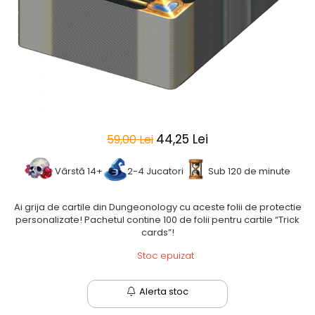
2 - 4 jucători
5 - 6 jucători
7+ jucători
Categoriile Noastre
Premiate internațional
Colecția personală
Ușor de invățat
44,25 Lei
59,00 Lei
Grafică impresionantă
Ușor de transportat
Vârstă 14+
2-4 Jucatori
Sub 120 de minute
Cele mai vândute
Durata de joc
Ai grija de cartile din Dungeonology cu aceste folii de protectie
Sub 30 de minute
personalizate! Pachetul contine 100 de folii pentru cartile “Trick
cards”!
30 - 60 minute
1 - 2 ore
Stoc epuizat
Peste 2 ore
Tematică
Alerta stoc
De război