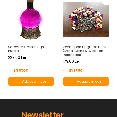
Sorcerers Potion Light
Wyrmspan Upgrade Pack
Purple
(Metal Coins & Wooden
Resources)
229,00 Lei
179,00 Lei
In stoc
In stoc
Adauga in cos
Adauga in cos
Newsletter