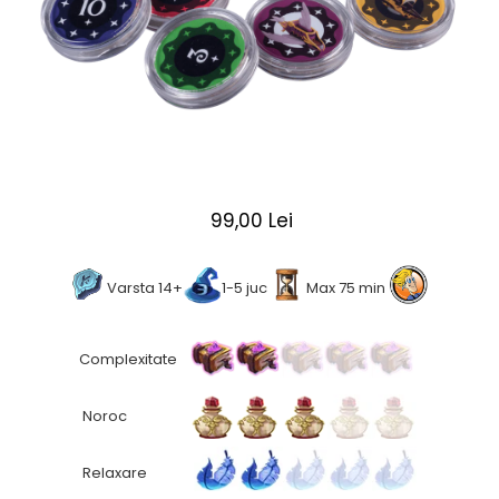
2 - 4 jucători
5 - 6 jucători
7+ jucători
Categoriile Noastre
Premiate internațional
Colecția personală
Ușor de invățat
99,00 Lei
Grafică impresionantă
Ușor de transportat
Cele mai vândute
Varsta 14+
1-5 juc
Max 75 min
Durata de joc
Sub 30 de minute
Complexitate
30 - 60 minute
1 - 2 ore
Noroc
Peste 2 ore
Tematică
Relaxare
De război