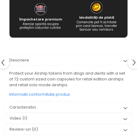
Modalități de plată
Împachetare premium
Comenzile pot fi achitate
Atenție sporită asupra
prin card bancar, transfer
protejării colțurilor cutiilor.
bancar sau ramburs.
Descriere
Protect your Airship tokens from dings and dents with a set
of 72 custom sized coin capsules for retail edition airships
and retail solo mode airships.
Informatii conformitate produs
Caracteristici
Video
(1)
Review-uri
(0)