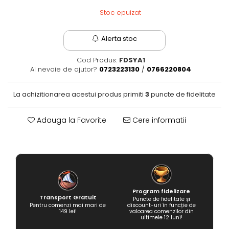
Fantastice
Stoc epuizat
Aventură
Horror
Alerta stoc
SF
Cod Produs:
FDSYA1
Amuzante
Ai nevoie de ajutor?
0723223130
/
0766220804
Abstracte
Cultură pop
La achizitionarea acestui produs primiti
3
puncte de fidelitate
TOATE JOCURILE
Adauga la Favorite
Cere informatii
Program fidelizare
Transport Gratuit
Puncte de fidelitate și
Pentru comenzi mai mari de
discount-uri în funcție de
149 lei!
valoarea comenzilor din
ultimele 12 luni!