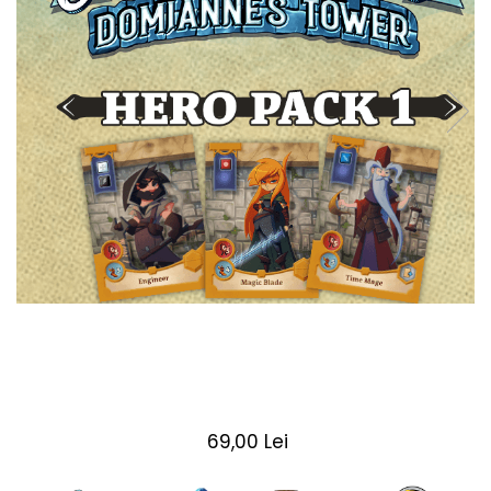
2 - 4 jucători
5 - 6 jucători
7+ jucători
Categoriile Noastre
Premiate internațional
Colecția personală
Ușor de invățat
Grafică impresionantă
Ușor de transportat
Cele mai vândute
Durata de joc
Sub 30 de minute
30 - 60 minute
1 - 2 ore
Peste 2 ore
69,00 Lei
Tematică
De război