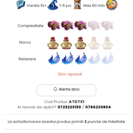
Varsta 10+
1-5 juc
Max 60 min
Fantastice
Aventură
Horror
Complexitate
SF
Amuzante
Noroc
Abstracte
Cultură pop
Relaxare
TOATE JOCURILE
Stoc epuizat
Alerta stoc
Cod Produs:
ATDTX1
Ai nevoie de ajutor?
0723223130
/
0766220804
La achizitionarea acestui produs primiti
2
puncte de fidelitate