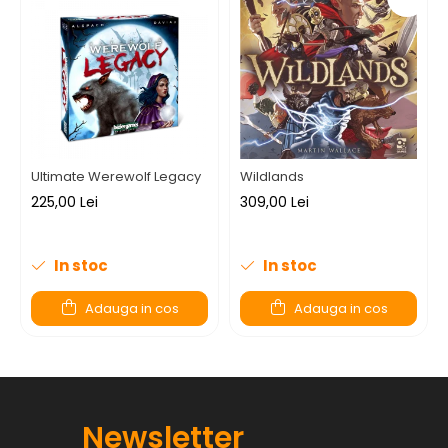
Ultimate Werewolf Legacy
Wildlands
225,00 Lei
309,00 Lei
In stoc
In stoc
Adauga in cos
Adauga in cos
Newsletter