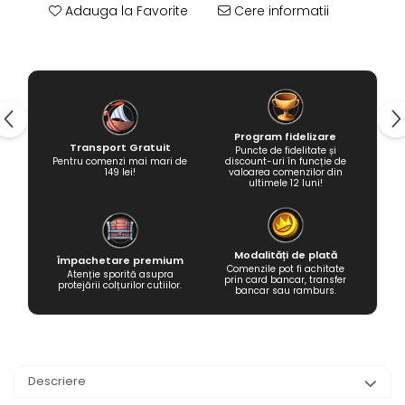
Adauga la Favorite
Cere informatii
Program fidelizare
Transport Gratuit
Puncte de fidelitate și
Pentru comenzi mai mari de
discount-uri în funcție de
149 lei!
valoarea comenzilor din
ultimele 12 luni!
Modalități de plată
Împachetare premium
Comenzile pot fi achitate
Atenție sporită asupra
prin card bancar, transfer
protejării colțurilor cutiilor.
bancar sau ramburs.
Descriere