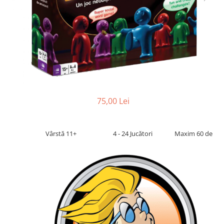
2 - 4 jucători
5 - 6 jucători
7+ jucători
Categoriile Noastre
Premiate internațional
Colecția personală
Ușor de invățat
Grafică impresionantă
75,00 Lei
Ușor de transportat
Cele mai vândute
Vârstă 11+
4 - 24 Jucători
Maxim 60 de
Durata de joc
Sub 30 de minute
30 - 60 minute
1 - 2 ore
Peste 2 ore
Tematică
De război