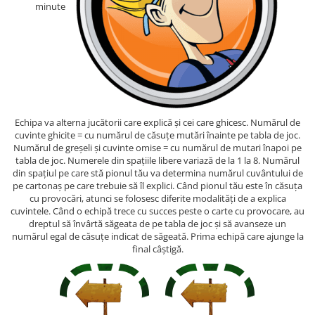
minute
Fantastice
Aventură
Horror
SF
Amuzante
Abstracte
Echipa va alterna jucătorii care explică și cei care ghicesc. Numărul de
Cultură pop
cuvinte ghicite = cu numărul de căsuțe mutări înainte pe tabla de joc.
TOATE JOCURILE
Numărul de greșeli și cuvinte omise = cu numărul de mutari înapoi pe
tabla de joc. Numerele din spațiile libere variază de la 1 la 8. Numărul
din spațiul pe care stă pionul tău va determina numărul cuvântului de
pe cartonaș pe care trebuie să îl explici. Când pionul tău este în căsuța
cu provocări, atunci se folosesc diferite modalități de a explica
cuvintele. Când o echipă trece cu succes peste o carte cu provocare, au
dreptul să învârtă săgeata de pe tabla de joc și să avanseze un
numărul egal de căsuțe indicat de săgeată. Prima echipă care ajunge la
final câștigă.