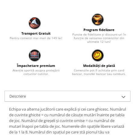
Program fidelizare
Transport Gratuit
Puncte de fidelitate și discount-uri în
Pentru comenzi mai mari de 149 lei!
funcție de valoarea comenzilor din
ultimele 12 luni!
Împachetare premium
Modalități de plată
Atenție sporită asupra protejării
Comenzile pot fi achitate prin card
colțurilor cutiilor.
bancar, transfer bancar sau ramburs.
Descriere
Echipa va alterna jucătorii care explică și cei care ghicesc. Numărul
de cuvinte ghicite = cu numărul de căsuțe mutări înainte pe tabla
de joc. Numărul de greșeli și cuvinte omise = cu numărul de
mutari înapoi pe tabla de joc. Numerele din spațiile libere variază
de la 1 la 8. Numărul din spațiul pe care stă pionul tău va