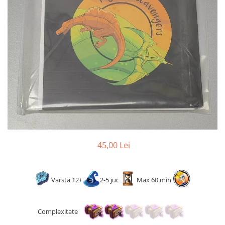
2 - 4 jucători
5 - 6 jucători
7+ jucători
Categoriile Noastre
Premiate internațional
Colecția personală
Ușor de invățat
Grafică impresionantă
Ușor de transportat
Cele mai vândute
Durata de joc
45,00 Lei
Sub 30 de minute
30 - 60 minute
Varsta 12+
2-5 juc
Max 60 min
1 - 2 ore
Peste 2 ore
Tematică
Complexitate
De război