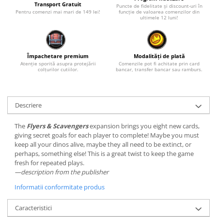
Transport Gratuit
Puncte de fidelitate și discount-uri în
Pentru comenzi mai mari de 149 lei!
funcție de valoarea comenzilor din
ultimele 12 luni!
Împachetare premium
Modalități de plată
Atenție sporită asupra protejării
Comenzile pot fi achitate prin card
colțurilor cutiilor.
bancar, transfer bancar sau ramburs.
Descriere
The
Flyers & Scavengers
expansion brings you eight new cards,
giving secret goals for each player to complete! Maybe you must
keep all your dinos alive, maybe they all need to be extinct, or
perhaps, something else! This is a great twist to keep the game
fresh for repeated plays.
—description from the publisher
Informatii conformitate produs
Caracteristici