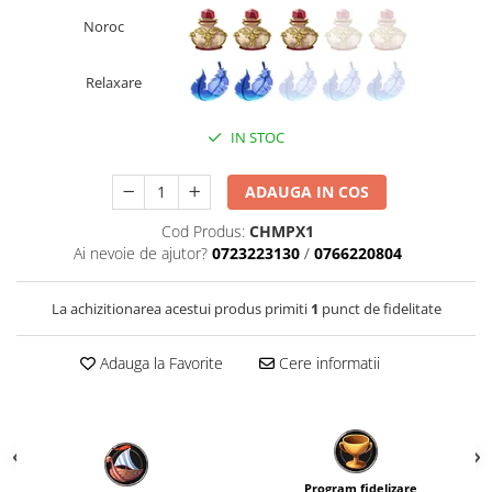
Fantastice
Noroc
Aventură
Horror
Relaxare
SF
IN STOC
Amuzante
Abstracte
ADAUGA IN COS
Cultură pop
TOATE JOCURILE
Cod Produs:
CHMPX1
Ai nevoie de ajutor?
0723223130
/
0766220804
La achizitionarea acestui produs primiti
1
punct de fidelitate
Adauga la Favorite
Cere informatii
Program fidelizare