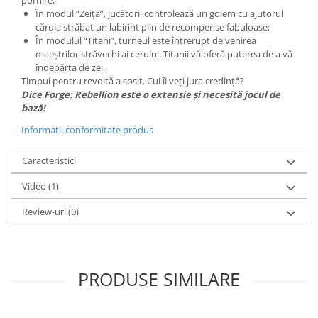
pornire:
În modul “Zeiță”, jucătorii controlează un golem cu ajutorul
căruia străbat un labirint plin de recompense fabuloase;
În modulul “Titani”, turneul este întrerupt de venirea
maeștrilor străvechi ai cerului. Titanii vă oferă puterea de a vă
îndepărta de zei.
Timpul pentru revoltă a sosit. Cui îi veți jura credință?
Dice Forge: Rebellion este o extensie și necesită jocul de
bază!
Informatii conformitate produs
Caracteristici
Video
(1)
Review-uri
(0)
PRODUSE SIMILARE