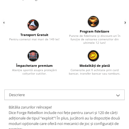
Program fidelizare
Transport Gratuit
Puncte de fidelitate și discount-uri în
Pentru comenzi mai mari de 149 lei!
funcție de valoarea comenzilor din
ultimele 12 luni!
Împachetare premium
Modalități de plată
Atenție sporită asupra protejării
Comenzile pot fi achitate prin card
colțurilor cutiilor.
bancar, transfer bancar sau ramburs.
Descriere
Bătălia zarurilor reîncepe!
Dice Forge Rebellion include noi fețe pentru zaruri și 120 de cărți
adiționale de tipul “exploit”! În plus, jucătorii au la dispoziție două
moduri opționale care oferă noi mecanici de joc și configurații de