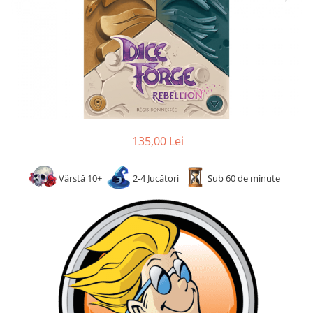
2 - 4 jucători
5 - 6 jucători
7+ jucători
Categoriile Noastre
Premiate internațional
Colecția personală
Ușor de invățat
Grafică impresionantă
135,00 Lei
Ușor de transportat
Cele mai vândute
Vârstă 10+
2-4 Jucători
Sub 60 de minute
Durata de joc
Sub 30 de minute
30 - 60 minute
1 - 2 ore
Peste 2 ore
Tematică
De război