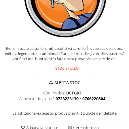
Fantastice
Aventură
Horror
SF
Amuzante
Abstracte
Eroi din toate colțurile lumii, ascuțiți-vă zarurile! Începe cea de a doua
Cultură pop
ediție a legendarului campionat! Curajul, trucurile și zarurile voastre vă
TOATE JOCURILE
vor fi cei mai buni aliați în fața noilor provocări lansate de zei!
STOC EPUIZAT
ALERTA STOC
Cod Produs:
DCFGX1
Ai nevoie de ajutor?
0723223130
/
0766220804
La achizitionarea acestui produs primiti
5
puncte de fidelitate
Adauga la Favorite
Cere informatii