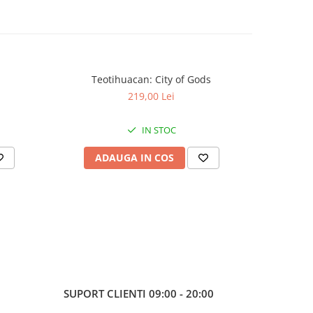
Teotihuacan: City of Gods
KeyForge: 
-30%
219,00 Lei
IN STOC
ADAUGA IN COS
AD
SUPORT CLIENTI
09:00 - 20:00