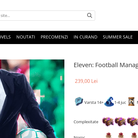
OVELS
NOUTATI
PRECOMENZI
IN CURAND
SUMMER SALE
Eleven: Football Man
239,00 Lei
Varsta 14+
1-4 juc
Complexitate
Noroc