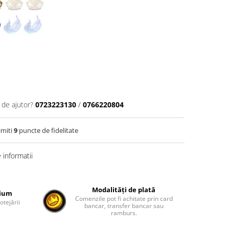
 de ajutor?
0723223130
/
0766220804
imiti
9
puncte de fidelitate
informatii
Modalități de plată
mium
Comenzile pot fi achitate prin card
otejării
bancar, transfer bancar sau
ramburs.