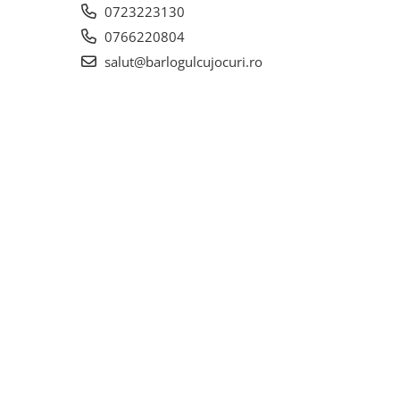
0723223130
0766220804
salut@barlogulcujocuri.ro