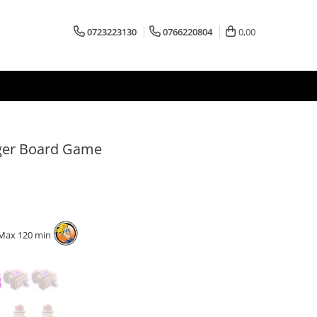
0723223130
0766220804
0,00
ager Board Game
Max 120 min