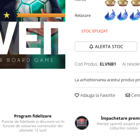
Relaxare
STOC EPUIZAT
ALERTA STOC
Cod Produs:
ELVNB1
Ai nevoie
La achizitionarea acestui produs pr
Adauga la Favorite
Cere 
Program fidelizare
Împachetare pre
Puncte de fidelitate și discount-uri în
Atenție sporită asupra pr
funcție de valoarea comenzilor din
colțurilor cutiilor.
ultimele 12 luni!