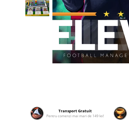
2 - 4 jucători
5 - 6 jucători
7+ jucători
Categoriile Noastre
Premiate internațional
Colecția personală
Ușor de invățat
Grafică impresionantă
Ușor de transportat
Cele mai vândute
Durata de joc
Sub 30 de minute
30 - 60 minute
1 - 2 ore
Transport Gratuit
Peste 2 ore
Pentru comenzi mai mari de 149 lei!
Tematică
De război