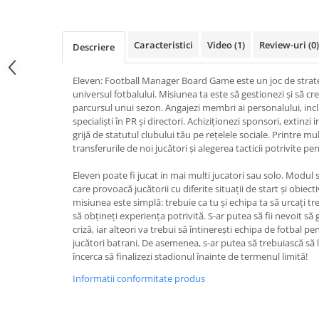
Fantastice
Aventură
Caracteristici
Video
(1)
Review-uri
(0)
Descriere
Horror
SF
Eleven: Football Manager Board Game este un joc de strat
Amuzante
universul fotbalului. Misiunea ta este să gestionezi și să cr
Abstracte
parcursul unui sezon. Angajezi membri ai personalului, incl
specialiști în PR și directori. Achiziționezi sponsori, extinzi 
Cultură pop
grijă de statutul clubului tău pe rețelele sociale. Printre mu
TOATE JOCURILE
transferurile de noi jucători și alegerea tacticii potrivite pe
Eleven poate fi jucat in mai multi jucatori sau solo. Modul 
care provoacă jucătorii cu diferite situații de start și obiec
misiunea este simplă: trebuie ca tu și echipa ta să urcați trep
să obțineți experiența potrivită. S-ar putea să fii nevoit să g
criză, iar alteori va trebui să întinerești echipa de fotbal 
jucători batrani. De asemenea, s-ar putea să trebuiască să 
încerca să finalizezi stadionul înainte de termenul limită!
Informatii conformitate produs