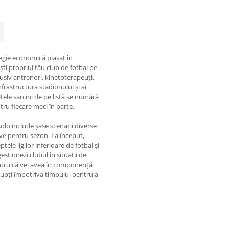
egie economică plasat în
ești propriul tău club de fotbal pe
usiv antrenori, kinetoterapeuți,
infrastructura stadionului și ai
ltele sarcini de pe listă se numără
ntru fiecare meci în parte.
solo include șase scenarii diverse
tive pentru sezon. La început,
tele ligilor inferioare de fotbal și
estionezi clubul în situații de
pentru că vei avea în componență
lupți împotriva timpului pentru a