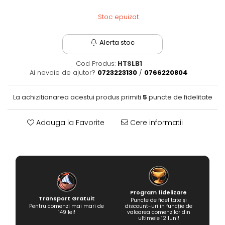
Fantastice
Stoc epuizat
Aventură
Horror
Alerta stoc
SF
Amuzante
Cod Produs:
HTSLB1
Ai nevoie de ajutor?
0723223130
/
0766220804
Abstracte
Cultură pop
La achizitionarea acestui produs primiti
5
puncte de fidelitate
TOATE JOCURILE
Adauga la Favorite
Cere informatii
Program fidelizare
Transport Gratuit
Puncte de fidelitate și
Pentru comenzi mai mari de
discount-uri în funcție de
149 lei!
valoarea comenzilor din
ultimele 12 luni!