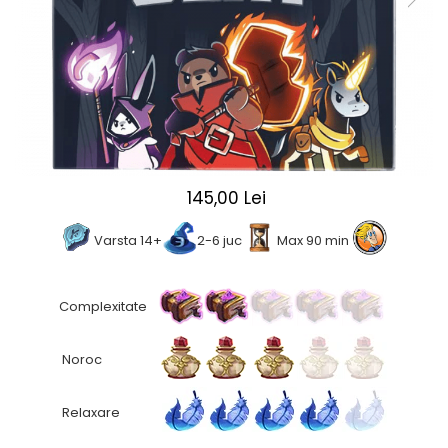
2 - 4 jucători
5 - 6 jucători
7+ jucători
Categoriile Noastre
Premiate internațional
Colecția personală
Ușor de invățat
145,00 Lei
Grafică impresionantă
Ușor de transportat
Varsta 14+
2-6 juc
Max 90 min
Cele mai vândute
Durata de joc
Complexitate
Sub 30 de minute
30 - 60 minute
Noroc
1 - 2 ore
Peste 2 ore
Tematică
Relaxare
De război