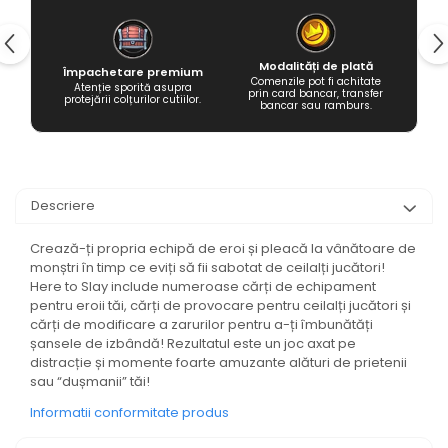
Modalități de plată
Împachetare premium
Comenzile pot fi achitate
Atenție sporită asupra
prin card bancar, transfer
protejării colțurilor cutiilor.
bancar sau ramburs.
Descriere
Crează-ți propria echipă de eroi și pleacă la vânătoare de
monștri în timp ce eviți să fii sabotat de ceilalți jucători!
Here to Slay include numeroase cărți de echipament
pentru eroii tăi, cărți de provocare pentru ceilalți jucători și
cărți de modificare a zarurilor pentru a-ți îmbunătăți
șansele de izbândă! Rezultatul este un joc axat pe
distracție și momente foarte amuzante alături de prietenii
sau “dușmanii” tăi!
Informatii conformitate produs