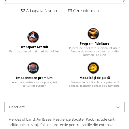
Adauga la Favorite
Cere informatii
Program fidelizare
Transport Gratuit
Puncte de fidelitate și discount-uri în
Pentru comenzi mai mari de 149 lei!
funcție de valoarea comenzilor din
ultimele 12 luni!
Împachetare premium
Modalități de plată
Atenție sporită asupra protejării
Comenzile pot fi achitate prin card
colțurilor cutiilor.
bancar, transfer bancar sau ramburs.
Descriere
Heroes of Land, Air & Sea: Pestilence Booster Pack include carti
aditionale cu vraji, folii de protectie pentru cartile din extensia