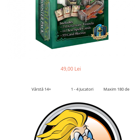
2 - 4 jucători
5 - 6 jucători
7+ jucători
Categoriile Noastre
Premiate internațional
Colecția personală
Ușor de invățat
Grafică impresionantă
49,00 Lei
Ușor de transportat
Cele mai vândute
Durata de joc
Vârstă 14+
1 - 4 Jucatori
Maxim 180 de
Sub 30 de minute
30 - 60 minute
1 - 2 ore
Peste 2 ore
Tematică
De război