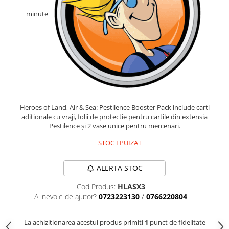
Fantastice
minute
Aventură
Horror
SF
Amuzante
Abstracte
Cultură pop
TOATE JOCURILE
Heroes of Land, Air & Sea: Pestilence Booster Pack include carti
aditionale cu vraji, folii de protectie pentru cartile din extensia
Pestilence și 2 vase unice pentru mercenari.
STOC EPUIZAT
ALERTA STOC
Cod Produs:
HLASX3
Ai nevoie de ajutor?
0723223130
/
0766220804
La achizitionarea acestui produs primiti
1
punct de fidelitate