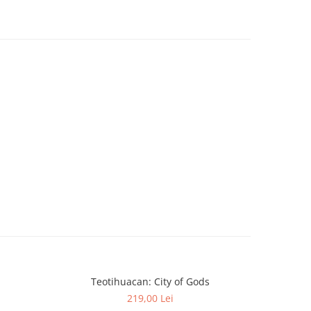
Teotihuacan: City of Gods
KeyForge: 
-30%
219,00 Lei