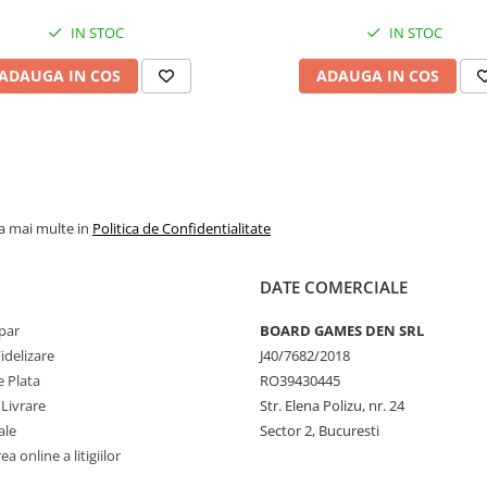
IN STOC
IN STOC
ADAUGA IN COS
ADAUGA IN COS
la mai multe in
Politica de Confidentialitate
DATE COMERCIALE
par
BOARD GAMES DEN SRL
idelizare
J40/7682/2018
 Plata
RO39430445
 Livrare
Str. Elena Polizu, nr. 24
ale
Sector 2, Bucuresti
a online a litigiilor