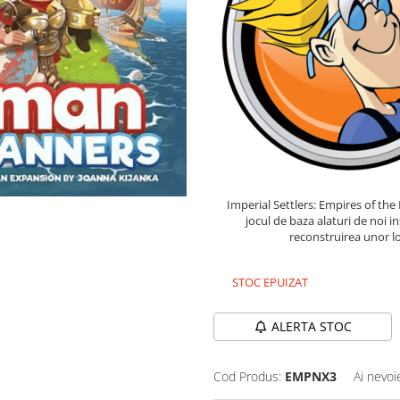
Imperial Settlers: Empires of t
jocul de baza alaturi de noi i
reconstruirea unor lo
STOC EPUIZAT
ALERTA STOC
Cod Produs:
EMPNX3
Ai nevoi