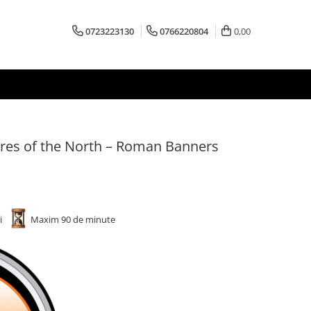
0723223130
0766220804
0,00
pires of the North – Roman Banners
ri
Maxim 90 de minute