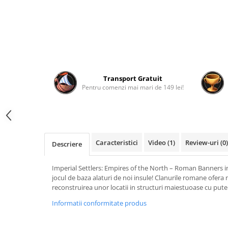
Fantastice
Aventură
Horror
SF
Amuzante
Abstracte
Transport Gratuit
Pentru comenzi mai mari de 149 lei!
Cultură pop
TOATE JOCURILE
Caracteristici
Video
(1)
Review-uri
(0)
Descriere
Imperial Settlers: Empires of the North – Roman Banners i
jocul de baza alaturi de noi insule! Clanurile romane ofera 
reconstruirea unor locatii in structuri maiestuoase cu puter
Informatii conformitate produs