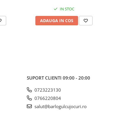
IN STOC
ADAUGA IN COS
AD
SUPORT CLIENTI
09:00 - 20:00
0723223130
0766220804
salut@barlogulcujocuri.ro