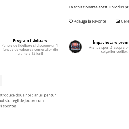
La achizitionarea acestui produs pr
Adauga la Favorite
Cere 
Program fidelizare
Împachetare pre
Puncte de fidelitate și discount-uri în
Atenție sporită asupra pr
funcție de valoarea comenzilor din
colțurilor cutiilor.
ultimele 12 luni!
ntroduce doua noi clanuri pentur
noi strategii de joc precum
i sporite!