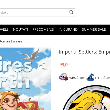
OVELS
NOUTATI
PRECOMENZI
IN CURAND
SUMMER SALE
 – Roman Banners
Imperial Settlers: Em
99,00 Lei
Vârstă 10+
1-4 Jucăto