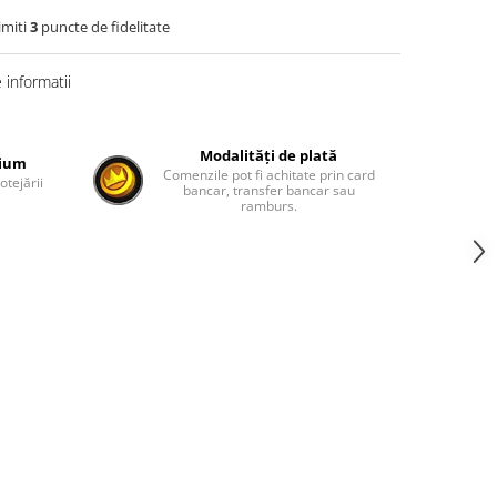
imiti
3
puncte de fidelitate
informatii
Modalități de plată
mium
Comenzile pot fi achitate prin card
otejării
bancar, transfer bancar sau
ramburs.