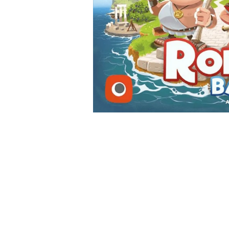
2 - 4 jucători
5 - 6 jucători
7+ jucători
Categoriile Noastre
Premiate internațional
Colecția personală
Ușor de invățat
Grafică impresionantă
Ușor de transportat
Cele mai vândute
Durata de joc
Sub 30 de minute
30 - 60 minute
1 - 2 ore
Peste 2 ore
Tematică
De război