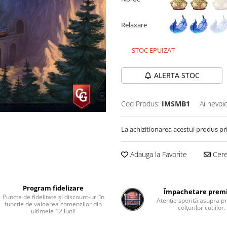
Relaxare
STOC EPUIZAT
ALERTA STOC
Cod Produs:
IMSMB1
Ai nevoi
La achizitionarea acestui produs pr
Adauga la Favorite
Cere 
Program fidelizare
Împachetare pre
Puncte de fidelitate și discount-uri în
Atenție sporită asupra pr
funcție de valoarea comenzilor din
colțurilor cutiilor.
ultimele 12 luni!