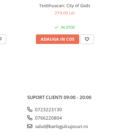
Teotihuacan: City of Gods
KeyForge: 
-30%
219,00 Lei
IN STOC
ADAUGA IN COS
AD
SUPORT CLIENTI
09:00 - 20:00
0723223130
0766220804
salut@barlogulcujocuri.ro