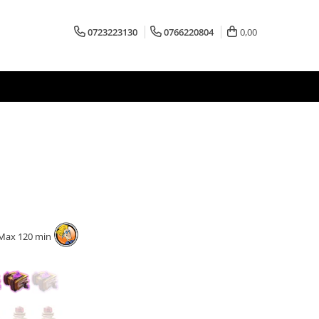
0723223130
0766220804
0,00
Max 120 min