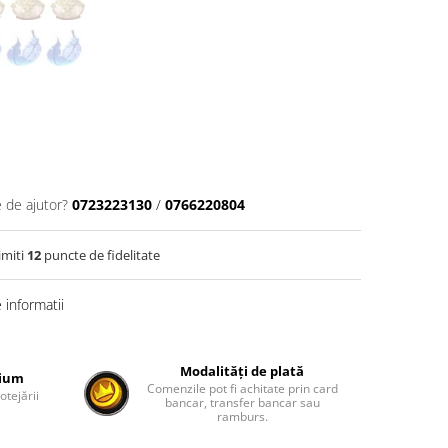
e de ajutor?
0723223130
/
0766220804
imiti
12
puncte de fidelitate
informatii
Modalități de plată
mium
Comenzile pot fi achitate prin card
otejării
bancar, transfer bancar sau
ramburs.