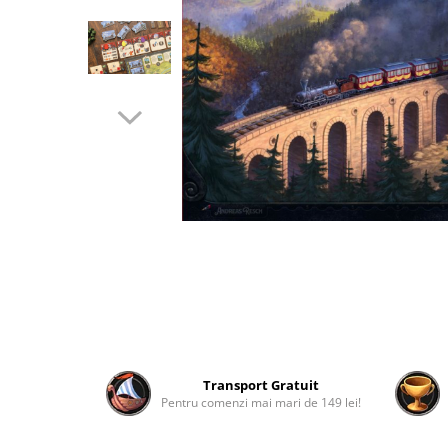
2 - 4 jucători
5 - 6 jucători
7+ jucători
Categoriile Noastre
Premiate internațional
Colecția personală
Ușor de invățat
Grafică impresionantă
Ușor de transportat
Cele mai vândute
Durata de joc
Sub 30 de minute
30 - 60 minute
1 - 2 ore
Transport Gratuit
Peste 2 ore
Pentru comenzi mai mari de 149 lei!
Tematică
De război