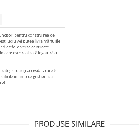
muncitori pentru construirea de
est lucru vei putea livra mărfurile
ind astfel diverse contracte
în care este realizată legătură cu
ategic, dar și accesibil , care te
 dificile în timp ce gestionaza
rb!
PRODUSE SIMILARE