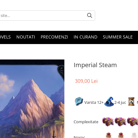
OVELS
NOUTATI
PRECOMENZI
IN CURAND
SUMMER SALE
Imperial Steam
309,00 Lei
Varsta 12+
2-4 juc
Complexitate
Noroc