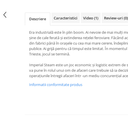
Fantastice
Aventură
Caracteristici
Video
(1)
Review-uri
(0)
Descriere
Horror
SF
Era industrială este în plin boom. Ai nevoie de mai mulți 
Amuzante
șine de cale ferată și extinderea rețelei feroviare. Făcând ac
Abstracte
din fabrici până în orașele cu cea mai mare cerere, îndeplin
publice. Ai grijă pentru că timpul este limitat. În momentul 
Cultură pop
Trieste, jocul se termină.
TOATE JOCURILE
Imperial Steam este un joc economic și logistic extrem de str
va pune în rolul unui om de afaceri care trebuie să ia decizii
operațiunile întregii afaceri într -un mediu concurențial ace
Informatii conformitate produs