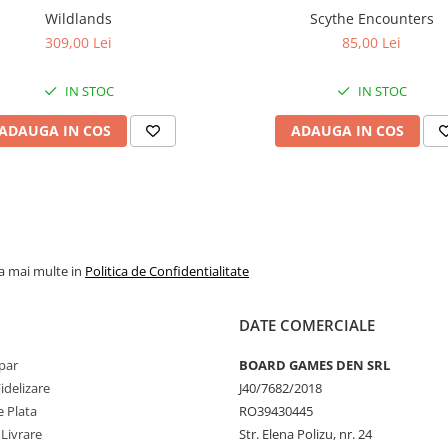
Wildlands
Scythe Encounters
309,00 Lei
85,00 Lei
IN STOC
IN STOC
ADAUGA IN COS
ADAUGA IN COS
la mai multe in
Politica de Confidentialitate
DATE COMERCIALE
par
BOARD GAMES DEN SRL
idelizare
J40/7682/2018
 Plata
RO39430445
 Livrare
Str. Elena Polizu, nr. 24