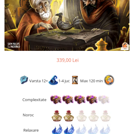
2 - 4 jucători
5 - 6 jucători
7+ jucători
Categoriile Noastre
Premiate internațional
Colecția personală
Ușor de invățat
339,00 Lei
Grafică impresionantă
Ușor de transportat
Cele mai vândute
Varsta 12+
1-4 juc
Max 120 min
Durata de joc
Sub 30 de minute
Complexitate
30 - 60 minute
1 - 2 ore
Noroc
Peste 2 ore
Tematică
Relaxare
De război