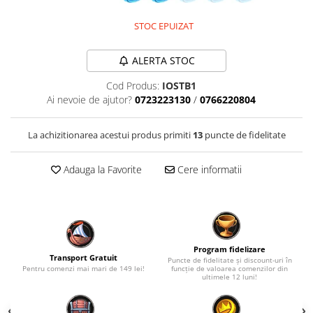
Fantastice
STOC EPUIZAT
Aventură
Horror
ALERTA STOC
SF
Cod Produs:
IOSTB1
Amuzante
Ai nevoie de ajutor?
0723223130
/
0766220804
Abstracte
Cultură pop
La achizitionarea acestui produs primiti
13
puncte de fidelitate
TOATE JOCURILE
Adauga la Favorite
Cere informatii
Program fidelizare
Transport Gratuit
Puncte de fidelitate și discount-uri în
Pentru comenzi mai mari de 149 lei!
funcție de valoarea comenzilor din
ultimele 12 luni!