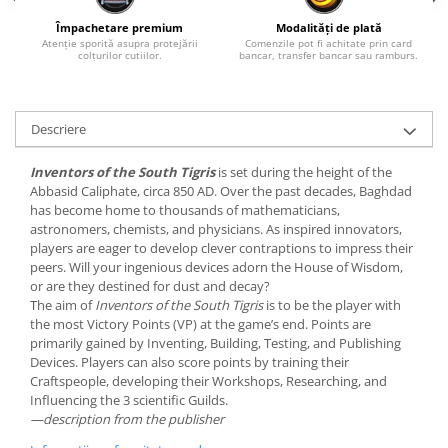
Împachetare premium
Modalități de plată
Atenție sporită asupra protejării
Comenzile pot fi achitate prin card
colțurilor cutiilor.
bancar, transfer bancar sau ramburs.
Descriere
Inventors of the South Tigris
is set during the height of the
Abbasid Caliphate, circa 850 AD. Over the past decades, Baghdad
has become home to thousands of mathematicians,
astronomers, chemists, and physicians. As inspired innovators,
players are eager to develop clever contraptions to impress their
peers. Will your ingenious devices adorn the House of Wisdom,
or are they destined for dust and decay?
The aim of
Inventors of the South Tigris
is to be the player with
the most Victory Points (VP) at the game’s end. Points are
primarily gained by Inventing, Building, Testing, and Publishing
Devices. Players can also score points by training their
Craftspeople, developing their Workshops, Researching, and
Influencing the 3 scientific Guilds.
—description from the publisher