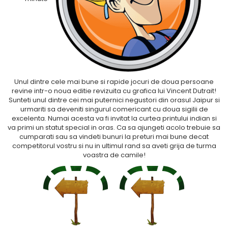
Fantastice
Aventură
Horror
SF
Amuzante
Abstracte
Unul dintre cele mai bune si rapide jocuri de doua persoane
Cultură pop
revine intr-o noua editie revizuita cu grafica lui Vincent Dutrait!
Sunteti unul dintre cei mai puternici negustori din orasul Jaipur si
TOATE JOCURILE
urmariti sa deveniti singurul comericant cu doua sigilii de
excelenta. Numai acesta va fi invitat la curtea printului indian si
va primi un statut special in oras. Ca sa ajungeti acolo trebuie sa
cumparati sau sa vindeti bunuri la preturi mai bune decat
competitorul vostru si nu in ultimul rand sa aveti grija de turma
voastra de camile!