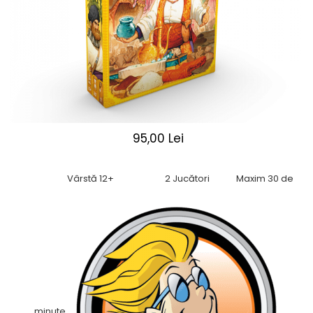
2 - 4 jucători
5 - 6 jucători
7+ jucători
Categoriile Noastre
Premiate internațional
Colecția personală
Ușor de invățat
95,00 Lei
Grafică impresionantă
Ușor de transportat
Cele mai vândute
Vârstă 12+
2 Jucători
Maxim 30 de
Durata de joc
Sub 30 de minute
30 - 60 minute
1 - 2 ore
Peste 2 ore
Tematică
De război
minute