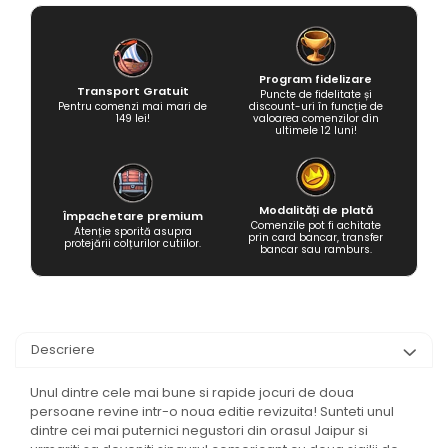
Program fidelizare
Transport Gratuit
Puncte de fidelitate și
Pentru comenzi mai mari de
discount-uri în funcție de
149 lei!
valoarea comenzilor din
ultimele 12 luni!
Modalități de plată
Împachetare premium
Comenzile pot fi achitate
Atenție sporită asupra
prin card bancar, transfer
protejării colțurilor cutiilor.
bancar sau ramburs.
Descriere
Unul dintre cele mai bune si rapide jocuri de doua
persoane revine intr-o noua editie revizuita! Sunteti unul
dintre cei mai puternici negustori din orasul Jaipur si