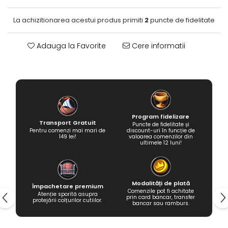
Fantastice
La achizitionarea acestui produs primiti
2
puncte de fidelitate
Aventură
Horror
Adauga la Favorite
Cere informatii
SF
Amuzante
Abstracte
Cultură pop
TOATE JOCURILE
Program fidelizare
Transport Gratuit
Puncte de fidelitate și
Pentru comenzi mai mari de
discount-uri în funcție de
149 lei!
valoarea comenzilor din
ultimele 12 luni!
Modalități de plată
Împachetare premium
Comenzile pot fi achitate
Atenție sporită asupra
prin card bancar, transfer
protejării colțurilor cutiilor.
bancar sau ramburs.