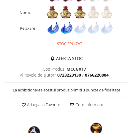
Fantastice
Noroc
Aventură
Horror
Relaxare
SF
Amuzante
STOC EPUIZAT
Abstracte
Cultură pop
ALERTA STOC
TOATE JOCURILE
Cod Produs:
MCCGX17
Ai nevoie de ajutor?
0723223130
/
0766220804
La achizitionarea acestui produs primiti
3
puncte de fidelitate
Adauga la Favorite
Cere informatii