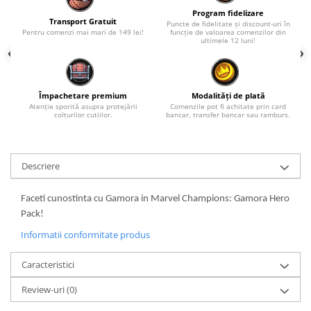
Program fidelizare
Transport Gratuit
Puncte de fidelitate și discount-uri în
Pentru comenzi mai mari de 149 lei!
funcție de valoarea comenzilor din
ultimele 12 luni!
Împachetare premium
Modalități de plată
Atenție sporită asupra protejării
Comenzile pot fi achitate prin card
colțurilor cutiilor.
bancar, transfer bancar sau ramburs.
Descriere
Faceti cunostinta cu Gamora in Marvel Champions: Gamora Hero
Pack!
Informatii conformitate produs
Caracteristici
Review-uri
(0)