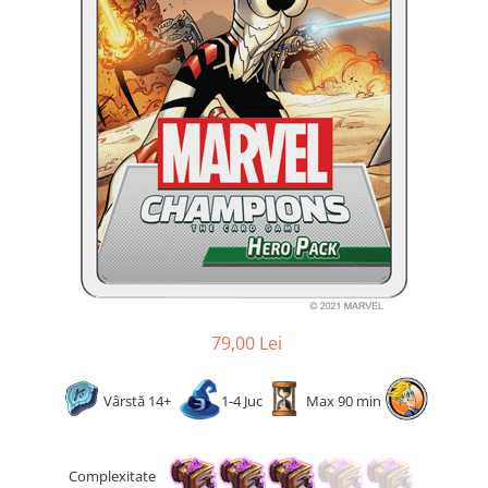
2 - 4 jucători
5 - 6 jucători
7+ jucători
Categoriile Noastre
Premiate internațional
Colecția personală
Ușor de invățat
Grafică impresionantă
Ușor de transportat
Cele mai vândute
Durata de joc
Sub 30 de minute
79,00 Lei
30 - 60 minute
1 - 2 ore
Vârstă 14+
1-4 Juc
Max 90 min
Peste 2 ore
Tematică
Complexitate
De război