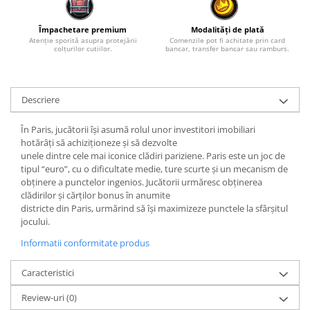
Împachetare premium
Modalități de plată
Atenție sporită asupra protejării
Comenzile pot fi achitate prin card
colțurilor cutiilor.
bancar, transfer bancar sau ramburs.
Descriere
În
Paris
, jucătorii își asumă rolul unor
investitori
imobiliari
hotărâți să achiziționeze și să dezvolte
unele
dintre
cele
mai
iconice clădiri pariziene. Paris este un joc de
tipul “euro”, cu o dificultate medie, ture scurte și un mecanism de
obținere a punctelor ingenios. Jucătorii urmăresc obținerea
clădirilor și cărților bonus în anumite
districte
din
Paris,
urmărind
să
își
maximizeze punctele
la
sfârșitul
jocului.
Informatii conformitate produs
Caracteristici
Review-uri
(0)