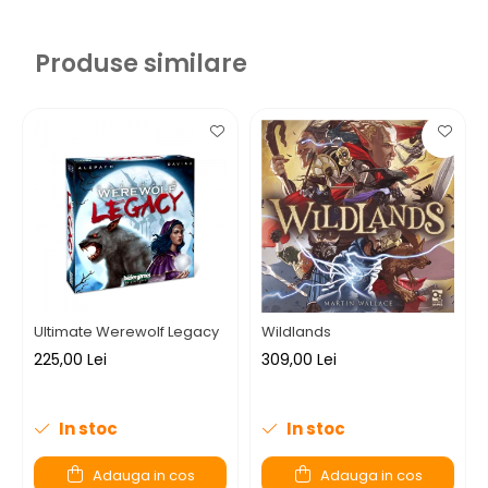
Produse similare
Ultimate Werewolf Legacy
Wildlands
225,00 Lei
309,00 Lei
In stoc
In stoc
Adauga in cos
Adauga in cos