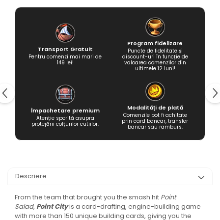
Program fidelizare
Transport Gratuit
Puncte de fidelitate și
Pentru comenzi mai mari de
discount-uri în funcție de
149 lei!
valoarea comenzilor din
ultimele 12 luni!
Modalități de plată
Împachetare premium
Comenzile pot fi achitate
Atenție sporită asupra
prin card bancar, transfer
protejării colțurilor cutiilor.
bancar sau ramburs.
Descriere
From the team that brought you the smash hit
Point
Salad
,
Point City
is a card-drafting, engine-building game
with more than 150 unique building cards, giving you the