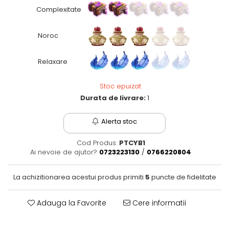
Complexitate
Fantastice
Aventură
Noroc
Horror
SF
Relaxare
Amuzante
Abstracte
Stoc epuizat
Cultură pop
Durata de livrare:
1
TOATE JOCURILE
Alerta stoc
Cod Produs:
PTCYB1
Ai nevoie de ajutor?
0723223130
/
0766220804
La achizitionarea acestui produs primiti
5
puncte de fidelitate
Adauga la Favorite
Cere informatii