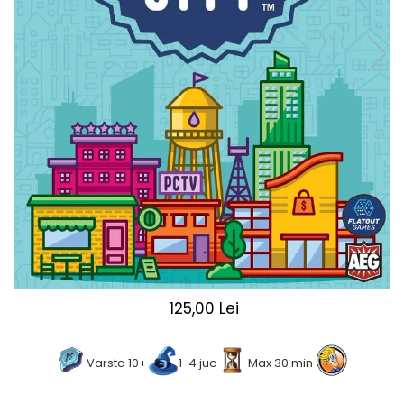
2 - 4 jucători
5 - 6 jucători
7+ jucători
Categoriile Noastre
Premiate internațional
Colecția personală
Ușor de invățat
Grafică impresionantă
Ușor de transportat
Cele mai vândute
Durata de joc
Sub 30 de minute
30 - 60 minute
125,00 Lei
1 - 2 ore
Peste 2 ore
Varsta 10+
1-4 juc
Max 30 min
Tematică
De război