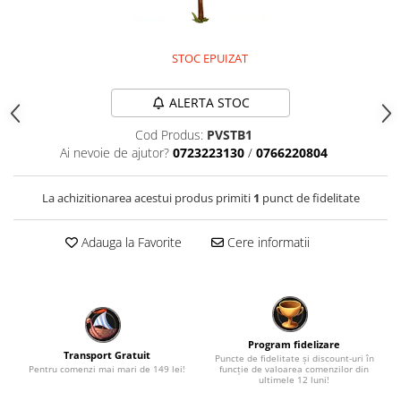
STOC EPUIZAT
ALERTA STOC
Cod Produs:
PVSTB1
Ai nevoie de ajutor?
0723223130
/
0766220804
La achizitionarea acestui produs primiti
1
punct de fidelitate
Adauga la Favorite
Cere informatii
Program fidelizare
Transport Gratuit
Puncte de fidelitate și discount-uri în
Pentru comenzi mai mari de 149 lei!
funcție de valoarea comenzilor din
ultimele 12 luni!