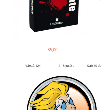
2 - 4 jucători
5 - 6 jucători
7+ jucători
Categoriile Noastre
Premiate internațional
Colecția personală
Ușor de invățat
Grafică impresionantă
35,00 Lei
Ușor de transportat
Cele mai vândute
Vârstă 12+
2-15 Jucători
Sub 30 de
Durata de joc
Sub 30 de minute
30 - 60 minute
1 - 2 ore
Peste 2 ore
Tematică
De război