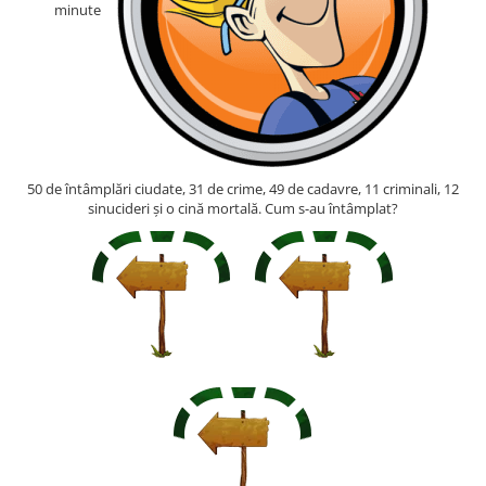
minute
Fantastice
Aventură
Horror
SF
Amuzante
Abstracte
50 de întâmplări ciudate, 31 de crime, 49 de cadavre, 11 criminali, 12
Cultură pop
sinucideri și o cină mortală. Cum s-au întâmplat?
TOATE JOCURILE