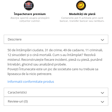
Împachetare premium
Modalități de plată
Atenție sporită asupra protejării
Comenzile pot fi achitate prin card
colțurilor cutiilor.
bancar, transfer bancar sau ramburs.
Descriere
50 de întâmplări ciudate, 31 de crime, 49 de cadavre, 11 criminali,
12 sinucideri și o cină mortală. Cum s-au întâmplat? Rezolvă
misterul. Reconstruiește fiecare incident, piesă cu piesă, punând
întrebări, ghicind sau analizând probele.
Povești Întunecate este un joc de societate care nu trebuie sa
lipseasca de la nicio petrecere.
Informatii conformitate produs
Caracteristici
Review-uri
(0)