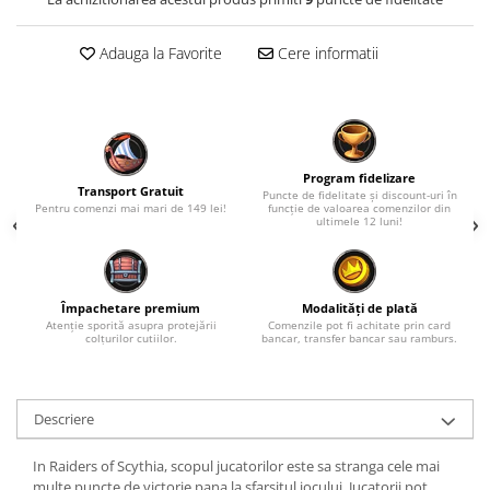
Adauga la Favorite
Cere informatii
Program fidelizare
Transport Gratuit
Puncte de fidelitate și discount-uri în
Pentru comenzi mai mari de 149 lei!
funcție de valoarea comenzilor din
ultimele 12 luni!
Împachetare premium
Modalități de plată
Atenție sporită asupra protejării
Comenzile pot fi achitate prin card
colțurilor cutiilor.
bancar, transfer bancar sau ramburs.
Descriere
In Raiders of Scythia, scopul jucatorilor este sa stranga cele mai
multe puncte de victorie pana la sfarsitul jocului. Jucatorii pot