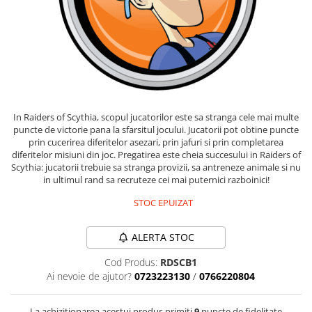
Fantastice
Aventură
Horror
SF
Amuzante
Abstracte
In Raiders of Scythia, scopul jucatorilor este sa stranga cele mai multe
Cultură pop
puncte de victorie pana la sfarsitul jocului. Jucatorii pot obtine puncte
TOATE JOCURILE
prin cucerirea diferitelor asezari, prin jafuri si prin completarea
diferitelor misiuni din joc. Pregatirea este cheia succesului in Raiders of
Scythia: jucatorii trebuie sa stranga provizii, sa antreneze animale si nu
in ultimul rand sa recruteze cei mai puternici razboinici!
STOC EPUIZAT
ALERTA STOC
Cod Produs:
RDSCB1
Ai nevoie de ajutor?
0723223130
/
0766220804
La achizitionarea acestui produs primiti
9
puncte de fidelitate