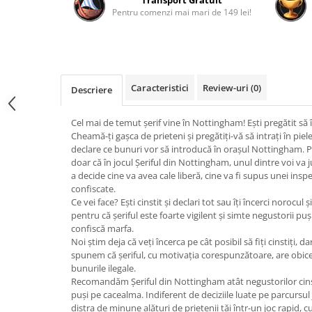
Transport Gratuit
Pentru comenzi mai mari de 149 lei!
Fantastice
Aventură
Horror
SF
Amuzante
Caracteristici
Review-uri
(0)
Descriere
Abstracte
Cel mai de temut șerif vine în Nottingham! Ești pregătit să î
Cultură pop
Cheamă-ți gașca de prieteni și pregătiți-vă să intrați în pie
TOATE JOCURILE
declare ce bunuri vor să introducă în orașul Nottingham. P
doar că în jocul Șeriful din Nottingham, unul dintre voi va j
a decide cine va avea cale liberă, cine va fi supus unei inspe
confiscate.
Ce vei face? Ești cinstit și declari tot sau îți încerci norocul ș
pentru că șeriful este foarte vigilent și simte negustorii puși 
confiscă marfa.
Noi știm deja că veți încerca pe cât posibil să fiți cinstiți, d
spunem că șeriful, cu motivația corespunzătoare, are obicei
bunurile ilegale.
Recomandăm Șeriful din Nottingham atât negustorilor cinstiți
puși pe cacealma. Indiferent de deciziile luate pe parcursul j
distra de minune alături de prietenii tăi într-un joc rapid, c