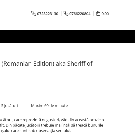
0723223130
0766220804
0,00
 (Romanian Edition) aka Sheriff of
-5 Jucători
Maxim 60 de minute
ucătorii, care reprezintă negustori, văd din această ocazie o
t. Din păcate jucătorii trebuie mai întâi să treacă bunurile
rașului care sunt sub observația șerifului.