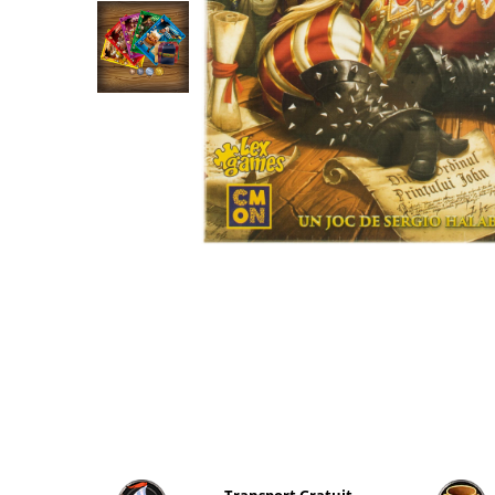
2 - 4 jucători
5 - 6 jucători
7+ jucători
Categoriile Noastre
Premiate internațional
Colecția personală
Ușor de invățat
Grafică impresionantă
Ușor de transportat
Cele mai vândute
Durata de joc
Sub 30 de minute
30 - 60 minute
1 - 2 ore
Peste 2 ore
Tematică
De război