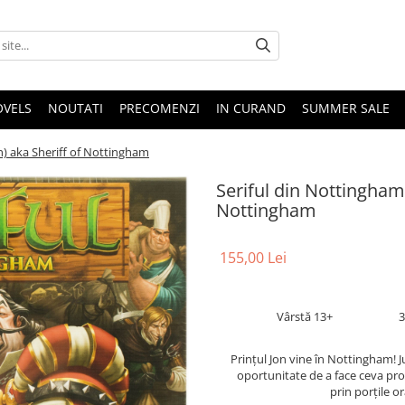
OVELS
NOUTATI
PRECOMENZI
IN CURAND
SUMMER SALE
n) aka Sheriff of Nottingham
Seriful din Nottingham
Nottingham
155,00 Lei
Vârstă 13+
3
Prințul Jon vine în Nottingham! J
oportunitate de a face ceva profi
prin porțile o