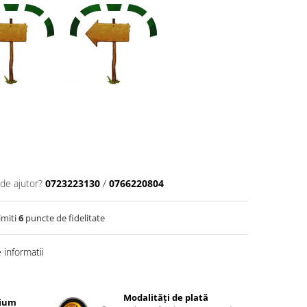
 de ajutor?
0723223130
/
0766220804
imiti
6
puncte de fidelitate
informatii
Modalități de plată
mium