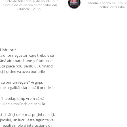
Puncte de fidelitate și discount-uri în
Atenție sporită asupra pr
funcție de valoarea comenzilor din
colțurilor cutiilor.
ultimele 12 luni!
l înfrunți?
lea unor negustori care trebuie să
ână aici toate bune și frumoase,
uca joace rolul șerifului, urmând
cții și cine va avea bunurile
i cu bunuri ilegale? Ai grijă,
pe ilegalități, iar dacă îi prinde le
ar în același timp vrem să vă
ul de a mai închide ochii la
 cât și celor mai puțini cinstiți,
ocului, un lucru este sigur: te vei
u reguli simple și interacțiune din