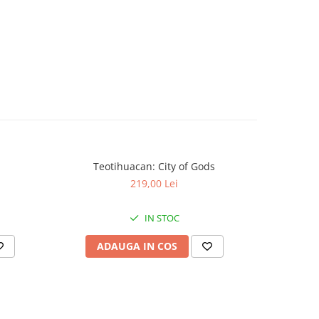
Teotihuacan: City of Gods
KeyForge: 
-30%
219,00 Lei
IN STOC
ADAUGA IN COS
AD