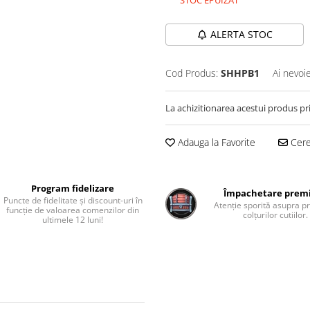
STOC EPUIZAT
ALERTA STOC
Cod Produs:
SHHPB1
Ai nevoi
La achizitionarea acestui produs pr
Adauga la Favorite
Cere 
Program fidelizare
Împachetare pre
Puncte de fidelitate și discount-uri în
Atenție sporită asupra pr
funcție de valoarea comenzilor din
colțurilor cutiilor.
ultimele 12 luni!