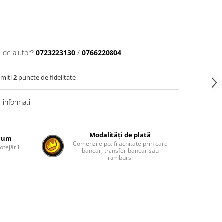
e de ajutor?
0723223130
/
0766220804
imiti
2
puncte de fidelitate
informatii
Modalități de plată
mium
Comenzile pot fi achitate prin card
otejării
bancar, transfer bancar sau
ramburs.