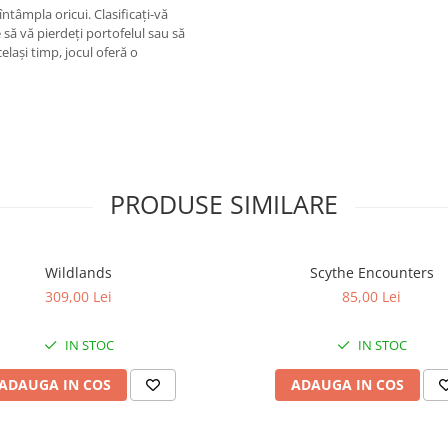
întâmpla oricui. Clasificați-vă
 să vă pierdeți portofelul sau să
lași timp, jocul oferă o
PRODUSE SIMILARE
Wildlands
Scythe Encounters
309,00 Lei
85,00 Lei
IN STOC
IN STOC
ADAUGA IN COS
ADAUGA IN COS