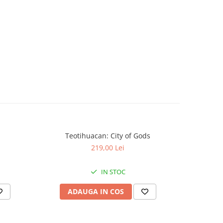
Teotihuacan: City of Gods
KeyForge: 
-30%
219,00 Lei
IN STOC
ADAUGA IN COS
AD