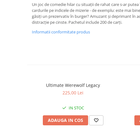
Un joc de comedie hilar cu situații de rahat care s-ar putea 
cardurile pe indicele de mizerie - de exemplu: este mai bine
găsiți un prezervativ în burger? Amuzant și deprimant în ace
distracție pe cinste. Pachetul include 200 de carți.
Informatii conformitate produs
Ultimate Werewolf Legacy
225,00 Lei
IN STOC
ADAUGA IN COS