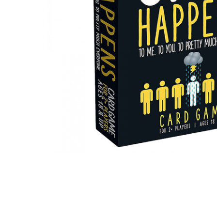
2 - 4 jucători
5 - 6 jucători
7+ jucători
Categoriile Noastre
Premiate internațional
Colecția personală
Ușor de invățat
Grafică impresionantă
Ușor de transportat
Cele mai vândute
Durata de joc
Sub 30 de minute
30 - 60 minute
1 - 2 ore
Peste 2 ore
Tematică
De război