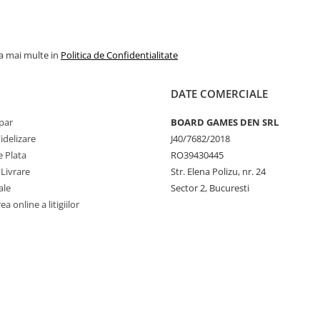
la mai multe in
Politica de Confidentialitate
DATE COMERCIALE
par
BOARD GAMES DEN SRL
idelizare
J40/7682/2018
 Plata
RO39430445
 Livrare
Str. Elena Polizu, nr. 24
ale
Sector 2, Bucuresti
a online a litigiilor