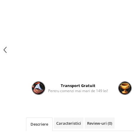
Fantastice
Aventură
Horror
SF
Amuzante
Abstracte
Cultură pop
TOATE JOCURILE
Transport Gratuit
Pentru comenzi mai mari de 149 lei!
Caracteristici
Review-uri
(0)
Descriere