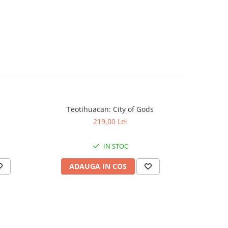
Teotihuacan: City of Gods
KeyForge: 
-30%
219,00 Lei
IN STOC
ADAUGA IN COS
AD