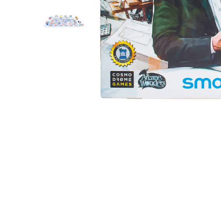
2 - 4 jucători
5 - 6 jucători
7+ jucători
Categoriile Noastre
Premiate internațional
Colecția personală
Ușor de invățat
Grafică impresionantă
Ușor de transportat
Cele mai vândute
Durata de joc
Sub 30 de minute
30 - 60 minute
1 - 2 ore
Peste 2 ore
Tematică
De război