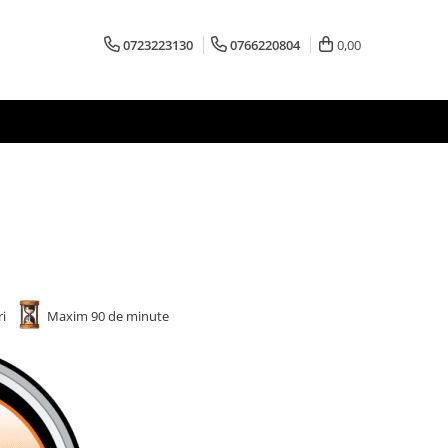
0723223130
0766220804
0,00
ri
Maxim 90 de minute