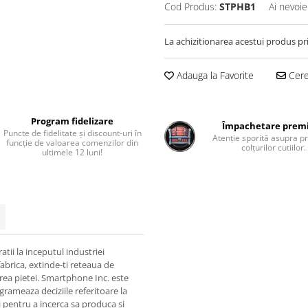
Cod Produs:
STPHB1
Ai nevoie
La achizitionarea acestui produs pr
Adauga la Favorite
Cere 
Program fidelizare
Împachetare pre
Puncte de fidelitate și discount-uri în
Atenție sporită asupra pr
funcție de valoarea comenzilor din
colțurilor cutiilor.
ultimele 12 luni!
tii la inceputul industriei
fabrica, extinde-ti reteaua de
rea pietei. Smartphone Inc. este
grameaza deciziile referitoare la
i pentru a incerca sa produca si