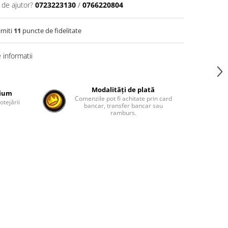
 de ajutor?
0723223130
/
0766220804
imiti
11
puncte de fidelitate
informatii
Modalități de plată
mium
Comenzile pot fi achitate prin card
otejării
bancar, transfer bancar sau
ramburs.