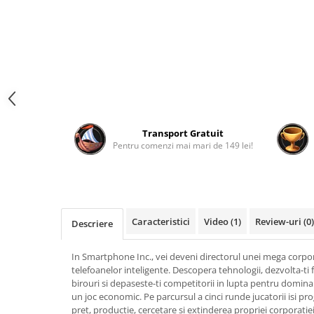
Fantastice
Aventură
Horror
SF
Amuzante
Abstracte
Cultură pop
Transport Gratuit
TOATE JOCURILE
Pentru comenzi mai mari de 149 lei!
Caracteristici
Video
(1)
Review-uri
(0)
Descriere
In Smartphone Inc., vei deveni directorul unei mega corpora
telefoanelor inteligente. Descopera tehnologii, dezvolta-ti 
birouri si depaseste-ti competitorii in lupta pentru domina
un joc economic. Pe parcursul a cinci runde jucatorii isi pro
pret, productie, cercetare si extinderea propriei corporatie