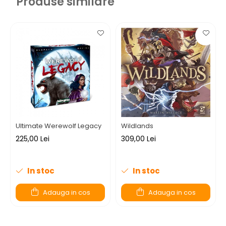
Produse similare
Ultimate Werewolf Legacy
Wildlands
225,00 Lei
309,00 Lei
In stoc
In stoc
Adauga in cos
Adauga in cos