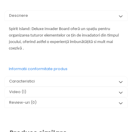
Descriere
Spirit Island: Deluxe Invader Board oferă un spațiu pentru
organizarea tuturor elementelor ce țin de invadatori din timpul
jocului, oferind astfel o experiență îmbunătățită si mult mai
coezivă .
Informatii conformitate produs
Caracteristici
Video
(1)
Review-uri
(0)