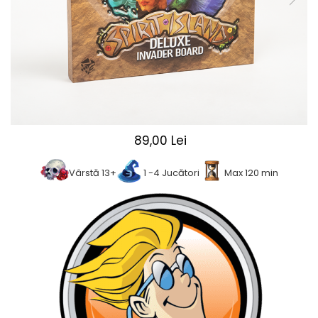
2 - 4 jucători
5 - 6 jucători
7+ jucători
Categoriile Noastre
Premiate internațional
Colecția personală
Ușor de invățat
89,00 Lei
Grafică impresionantă
Ușor de transportat
Vârstă 13+
1 -4 Jucători
Max 120 min
Cele mai vândute
Durata de joc
Sub 30 de minute
30 - 60 minute
1 - 2 ore
Peste 2 ore
Tematică
De război