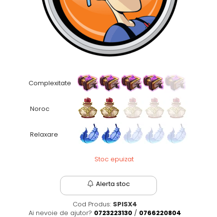
Fantastice
Aventură
Horror
SF
Amuzante
Abstracte
Complexitate
Cultură pop
TOATE JOCURILE
Noroc
Relaxare
Stoc epuizat
Alerta stoc
Cod Produs:
SPISX4
Ai nevoie de ajutor?
0723223130
/
0766220804