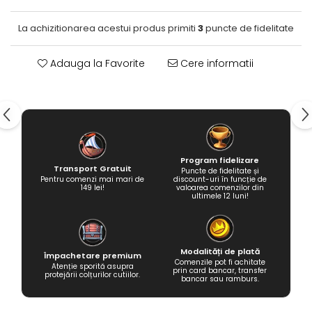
La achizitionarea acestui produs primiti
3
puncte de fidelitate
Adauga la Favorite
Cere informatii
Program fidelizare
Transport Gratuit
Puncte de fidelitate și
Pentru comenzi mai mari de
discount-uri în funcție de
149 lei!
valoarea comenzilor din
ultimele 12 luni!
Modalități de plată
Împachetare premium
Comenzile pot fi achitate
Atenție sporită asupra
prin card bancar, transfer
protejării colțurilor cutiilor.
bancar sau ramburs.