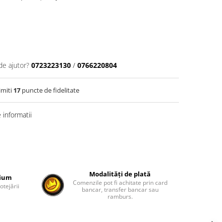
de ajutor?
0723223130
/
0766220804
imiti
17
puncte de fidelitate
informatii
Modalități de plată
mium
Comenzile pot fi achitate prin card
otejării
bancar, transfer bancar sau
ramburs.