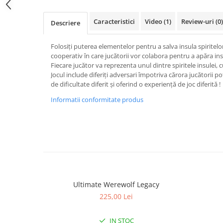
Fantastice
Caracteristici
Video
(1)
Review-uri
(0)
Descriere
Aventură
Horror
Folosiți puterea elementelor pentru a salva insula spiritelor
SF
cooperativ în care jucătorii vor colabora pentru a apăra in
Amuzante
Fiecare jucător va reprezenta unul dintre spiritele insulei, c
Jocul include diferiți adversari împotriva cărora jucătorii p
Abstracte
de dificultate diferit și oferind o experiență de joc diferită !
Cultură pop
Informatii conformitate produs
TOATE JOCURILE
Ultimate Werewolf Legacy
225,00 Lei
IN STOC