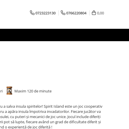
0723223130
0766220804
0,00
ori
Maxim 120 de minute
a salva insula spiritelor! Spirit Island este un joc cooperativ
tru a apăra insula împotriva invadatorilor. Fiecare jucător va
ulei, cu puteri și mecanici de joc unice. Jocul include diferiți
i pot să lupte, fiecare având un grad de dificultate diferit și
nd o experiență de joc diferită !