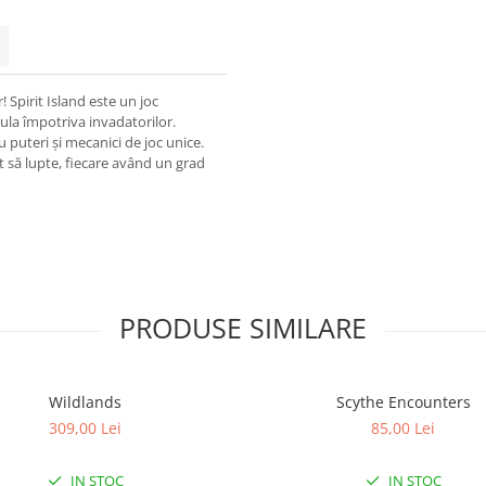
! Spirit Island este un joc
sula împotriva invadatorilor.
u puteri și mecanici de joc unice.
ot să lupte, fiecare având un grad
PRODUSE SIMILARE
Wildlands
Scythe Encounters
309,00 Lei
85,00 Lei
IN STOC
IN STOC