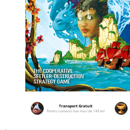
2 - 4 jucători
5 - 6 jucători
7+ jucători
Categoriile Noastre
Premiate internațional
Colecția personală
Ușor de invățat
Grafică impresionantă
Ușor de transportat
Cele mai vândute
Durata de joc
Sub 30 de minute
30 - 60 minute
1 - 2 ore
Transport Gratuit
Pentru comenzi mai mari de 149 lei!
Peste 2 ore
Tematică
De război