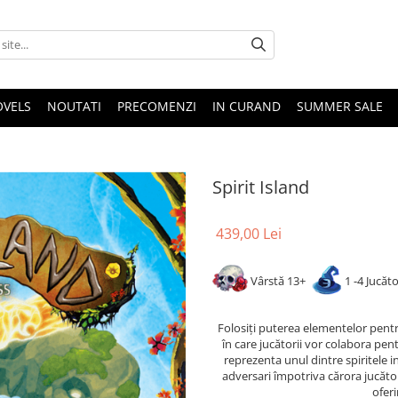
OVELS
NOUTATI
PRECOMENZI
IN CURAND
SUMMER SALE
Spirit Island
439,00 Lei
Vârstă 13+
1 -4 Jucăt
Folosiți puterea elementelor pentru 
în care jucătorii vor colabora pen
reprezenta unul dintre spiritele ins
adversari împotriva cărora jucători
oferi