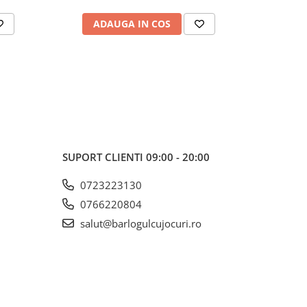
ADAUGA IN COS
AD
SUPORT CLIENTI
09:00 - 20:00
0723223130
0766220804
salut@barlogulcujocuri.ro