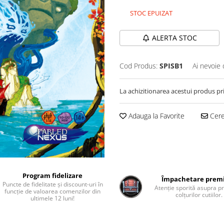
STOC EPUIZAT
ALERTA STOC
Cod Produs:
SPISB1
Ai nevoie 
La achizitionarea acestui produs pr
Adauga la Favorite
Cere 
Program fidelizare
Împachetare pre
Puncte de fidelitate și discount-uri în
Atenție sporită asupra pr
funcție de valoarea comenzilor din
colțurilor cutiilor.
ultimele 12 luni!