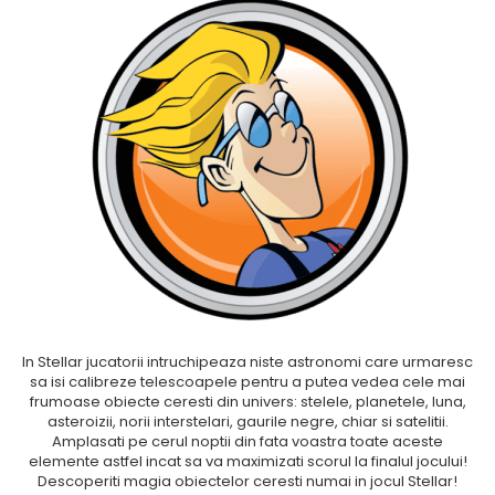
Fantastice
Aventură
Horror
SF
Amuzante
Abstracte
Cultură pop
TOATE JOCURILE
In Stellar jucatorii intruchipeaza niste astronomi care urmaresc
sa isi calibreze telescoapele pentru a putea vedea cele mai
frumoase obiecte ceresti din univers: stelele, planetele, luna,
asteroizii, norii interstelari, gaurile negre, chiar si satelitii.
Amplasati pe cerul noptii din fata voastra toate aceste
elemente astfel incat sa va maximizati scorul la finalul jocului!
Descoperiti magia obiectelor ceresti numai in jocul Stellar!