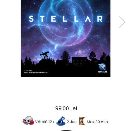
2 - 4 jucători
5 - 6 jucători
7+ jucători
Categoriile Noastre
Premiate internațional
Colecția personală
Ușor de invățat
Grafică impresionantă
Ușor de transportat
Cele mai vândute
Durata de joc
Sub 30 de minute
30 - 60 minute
1 - 2 ore
99,00 Lei
Peste 2 ore
Tematică
Vârstă 12+
2 Juc
Max 30 min
De război