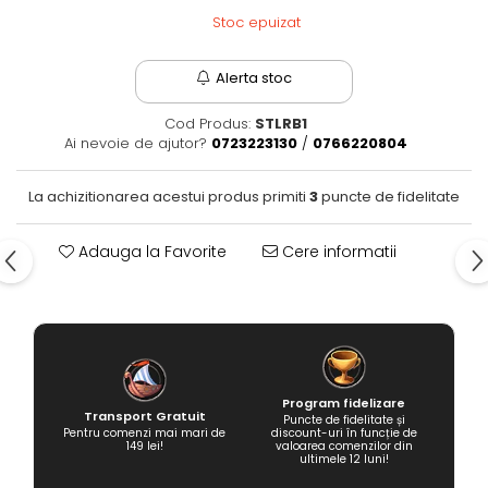
Stoc epuizat
Alerta stoc
Cod Produs:
STLRB1
Ai nevoie de ajutor?
0723223130
/
0766220804
La achizitionarea acestui produs primiti
3
puncte de fidelitate
Adauga la Favorite
Cere informatii
Program fidelizare
Transport Gratuit
Puncte de fidelitate și
Pentru comenzi mai mari de
discount-uri în funcție de
149 lei!
valoarea comenzilor din
ultimele 12 luni!