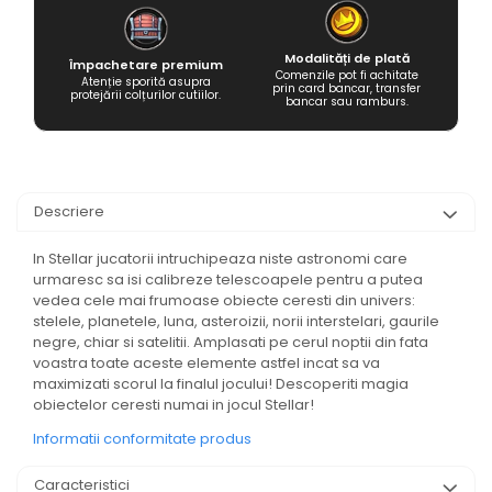
Modalități de plată
Împachetare premium
Comenzile pot fi achitate
Atenție sporită asupra
prin card bancar, transfer
protejării colțurilor cutiilor.
bancar sau ramburs.
Descriere
In Stellar jucatorii intruchipeaza niste astronomi care
urmaresc sa isi calibreze telescoapele pentru a putea
vedea cele mai frumoase obiecte ceresti din univers:
stelele, planetele, luna, asteroizii, norii interstelari, gaurile
negre, chiar si satelitii. Amplasati pe cerul noptii din fata
voastra toate aceste elemente astfel incat sa va
maximizati scorul la finalul jocului! Descoperiti magia
obiectelor ceresti numai in jocul Stellar!
Informatii conformitate produs
Caracteristici