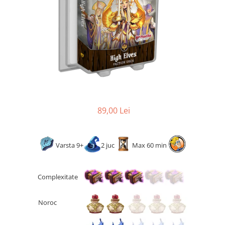
2 - 4 jucători
5 - 6 jucători
7+ jucători
Categoriile Noastre
Premiate internațional
Colecția personală
Ușor de invățat
Grafică impresionantă
89,00 Lei
Ușor de transportat
Cele mai vândute
Durata de joc
Varsta 9+
2 juc
Max 60 min
Sub 30 de minute
30 - 60 minute
Complexitate
1 - 2 ore
Peste 2 ore
Noroc
Tematică
De război