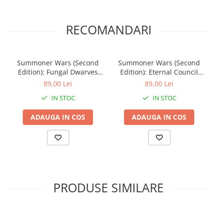
RECOMANDARI
Summoner Wars (Second
Summoner Wars (Second
Edition): Fungal Dwarves
Edition): Eternal Council
Faction Deck
Faction Deck
89,00 Lei
89,00 Lei
IN STOC
IN STOC
ADAUGA IN COS
ADAUGA IN COS
PRODUSE SIMILARE