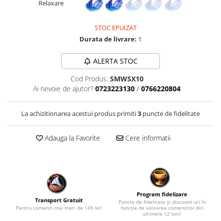
Relaxare
Fantastice
Aventură
STOC EPUIZAT
Horror
Durata de livrare:
1
SF
ALERTA STOC
Amuzante
Abstracte
Cod Produs:
SMWSX10
Cultură pop
Ai nevoie de ajutor?
0723223130
/
0766220804
TOATE JOCURILE
La achizitionarea acestui produs primiti
3
puncte de fidelitate
Adauga la Favorite
Cere informatii
Program fidelizare
Transport Gratuit
Puncte de fidelitate și discount-uri în
Pentru comenzi mai mari de 149 lei!
funcție de valoarea comenzilor din
ultimele 12 luni!