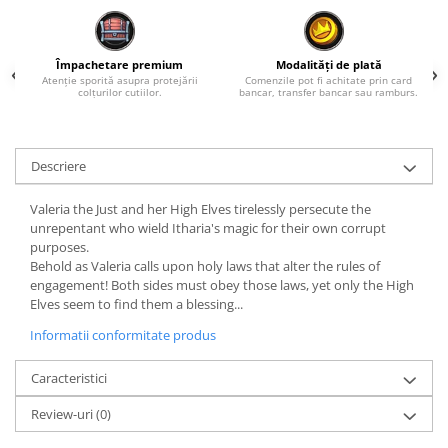
Împachetare premium
Modalități de plată
Atenție sporită asupra protejării
Comenzile pot fi achitate prin card
colțurilor cutiilor.
bancar, transfer bancar sau ramburs.
Descriere
Valeria the Just and her High Elves tirelessly persecute the
unrepentant who wield Itharia's magic for their own corrupt
purposes.
Behold as Valeria calls upon holy laws that alter the rules of
engagement! Both sides must obey those laws, yet only the High
Elves seem to find them a blessing...
Informatii conformitate produs
Caracteristici
Review-uri
(0)