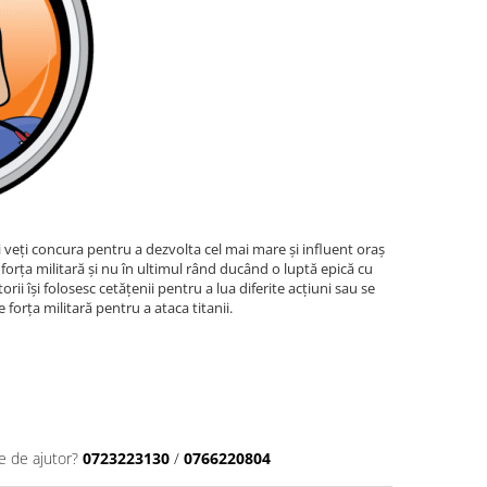
ăi veți concura pentru a dezvolta cel mai mare și influent oraș
 forța militară și nu în ultimul rând ducând o luptă epică cu
ătorii își folosesc cetățenii pentru a lua diferite acțiuni sau se
 forța militară pentru a ataca titanii.
e de ajutor?
0723223130
/
0766220804