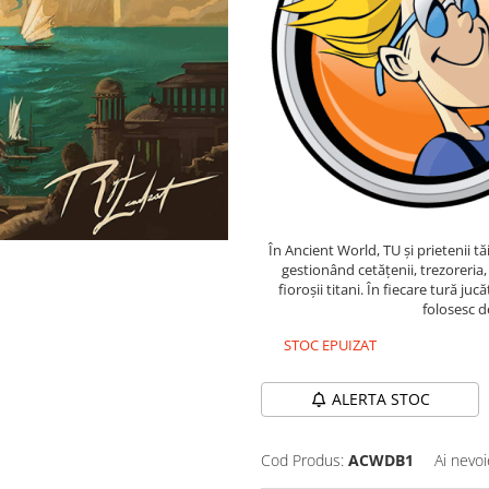
În Ancient World, TU și prietenii t
gestionând cetățenii, trezoreria,
fioroșii titani. În fiecare tură juc
folosesc de
STOC EPUIZAT
ALERTA STOC
Cod Produs:
ACWDB1
Ai nevoi