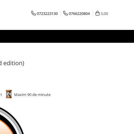
0723223130
0766220804
0,00
 edition)
ri
Maxim 90 de minute