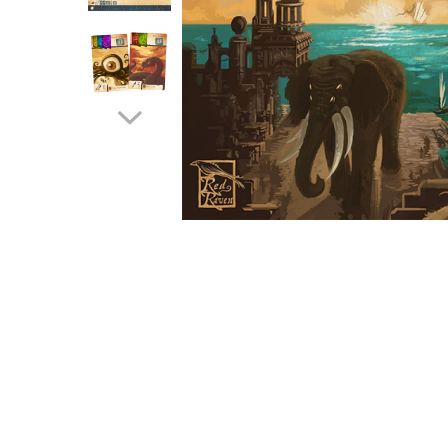
2 - 4 jucători
5 - 6 jucători
7+ jucători
Categoriile Noastre
Premiate internațional
Colecția personală
Ușor de invățat
Grafică impresionantă
Ușor de transportat
Cele mai vândute
Durata de joc
Sub 30 de minute
30 - 60 minute
1 - 2 ore
Peste 2 ore
Tematică
De război