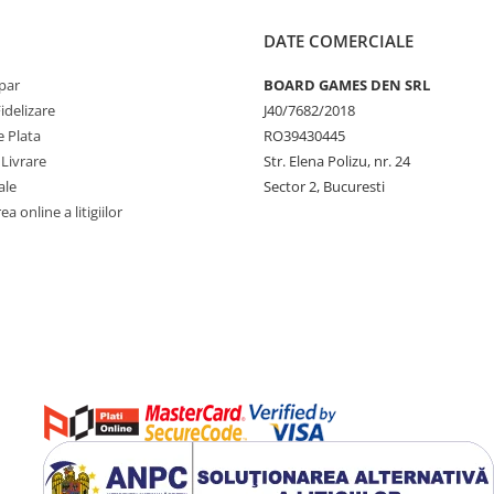
DATE COMERCIALE
par
BOARD GAMES DEN SRL
idelizare
J40/7682/2018
 Plata
RO39430445
 Livrare
Str. Elena Polizu, nr. 24
ale
Sector 2, Bucuresti
a online a litigiilor