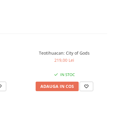
Teotihuacan: City of Gods
KeyForge: 
-30%
219,00 Lei
IN STOC
ADAUGA IN COS
AD