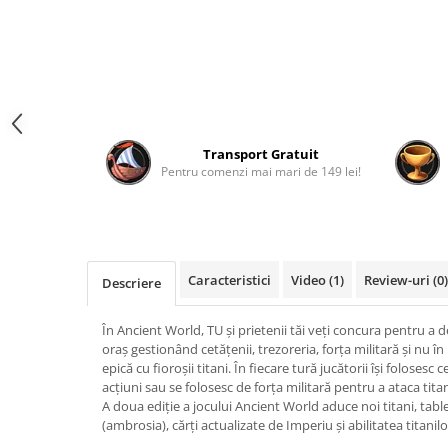
Fantastice
Aventură
Horror
SF
Amuzante
Abstracte
Transport Gratuit
Pentru comenzi mai mari de 149 lei!
Cultură pop
TOATE JOCURILE
Caracteristici
Video
(1)
Review-uri
(0)
Descriere
În Ancient World, TU și prietenii tăi veți concura pentru a d
oraș gestionând cetățenii, trezoreria, forța militară și nu 
epică cu fioroșii titani. În fiecare tură jucătorii își folosesc 
acțiuni sau se folosesc de forța militară pentru a ataca titan
A doua ediție a jocului Ancient World aduce noi titani, tabl
(ambrosia), cărți actualizate de Imperiu și abilitatea titanil