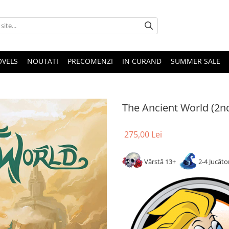
OVELS
NOUTATI
PRECOMENZI
IN CURAND
SUMMER SALE
The Ancient World (2nd
275,00 Lei
Vârstă 13+
2-4 Jucăto