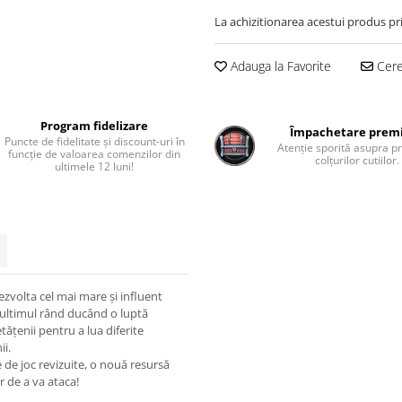
La achizitionarea acestui produs pr
Adauga la Favorite
Cere 
Program fidelizare
Împachetare pre
Puncte de fidelitate și discount-uri în
Atenție sporită asupra pr
funcție de valoarea comenzilor din
colțurilor cutiilor.
ultimele 12 luni!
ezvolta cel mai mare și influent
în ultimul rând ducând o luptă
cetățenii pentru a lua diferite
ii.
e de joc revizuite, o nouă resursă
or de a va ataca!