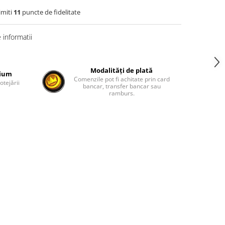
imiti
11
puncte de fidelitate
informatii
Modalități de plată
mium
Comenzile pot fi achitate prin card
otejării
bancar, transfer bancar sau
ramburs.