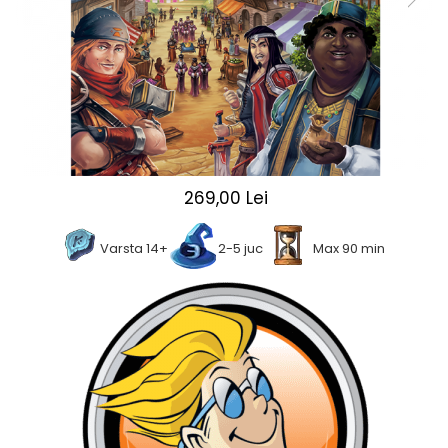
2 - 4 jucători
5 - 6 jucători
7+ jucători
Categoriile Noastre
Premiate internațional
Colecția personală
Ușor de invățat
269,00 Lei
Grafică impresionantă
Ușor de transportat
Varsta 14+
2-5 juc
Max 90 min
Cele mai vândute
Durata de joc
Sub 30 de minute
30 - 60 minute
1 - 2 ore
Peste 2 ore
Tematică
De război