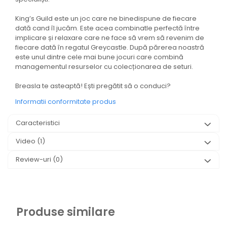
King’s Guild este un joc care ne binedispune de fiecare
dată cand îl jucăm. Este acea combinatIe perfectă între
implicare și relaxare care ne face să vrem să revenim de
fiecare dată în regatul Greycastle. După părerea noastră
este unul dintre cele mai bune jocuri care combină
managementul resurselor cu colecționarea de seturi.
Breasla te asteaptă! Ești pregătit să o conduci?
Informatii conformitate produs
Caracteristici
Video
(1)
Review-uri
(0)
Produse similare