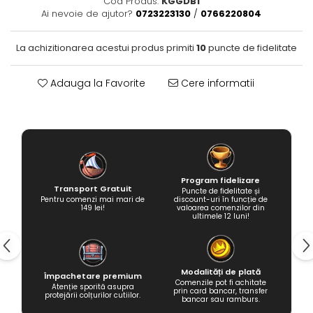
Cod Produs:
KGGDB1
Ai nevoie de ajutor?
0723223130
/
0766220804
La achizitionarea acestui produs primiti
10
puncte de fidelitate
Adauga la Favorite
Cere informatii
Program fidelizare
Transport Gratuit
Puncte de fidelitate și
Pentru comenzi mai mari de
discount-uri în funcție de
149 lei!
valoarea comenzilor din
ultimele 12 luni!
Modalități de plată
Împachetare premium
Comenzile pot fi achitate
Atenție sporită asupra
prin card bancar, transfer
protejării colțurilor cutiilor.
bancar sau ramburs.