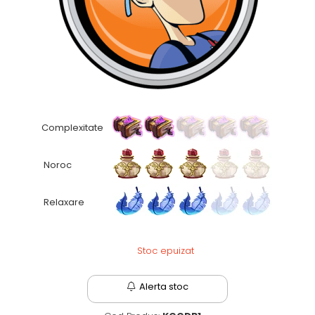
Fantastice
Aventură
Horror
SF
Amuzante
Abstracte
Cultură pop
Complexitate
TOATE JOCURILE
Noroc
Relaxare
Stoc epuizat
Alerta stoc