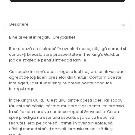
Descriere
Bine ai venit in regatul Greycastle!
Recrutează eroi, pleacă în aventuri epice, câștigă comori și
condu-ți breasla spre prosperitate în The King’s Guild, un
joc de strategie pentru întreaga familie!
Cu secole în urmă, acest regat a luat naștere printr-un pact
agreat de toți liderii breslelor din ținuturi. Conform acestei
întelegeri, liderul unei singure bresle poate conduce
întregul regat.
În the King’s Guild, TU ești unul dintre acești lideri, iar scopul
tău este să câștigi cât mai mult prestigiu pentru ca breasla
ta să fie cea care va conduce regatul Greycastle. Calea
spre prestigiu nu este una usoară, așa că va trebui să
recrutezi eroi pe care să îi trimiți în aventuri epice, să
câștigi comori și să iți dezvolți breasla cu noi clădiri și
specialiști.