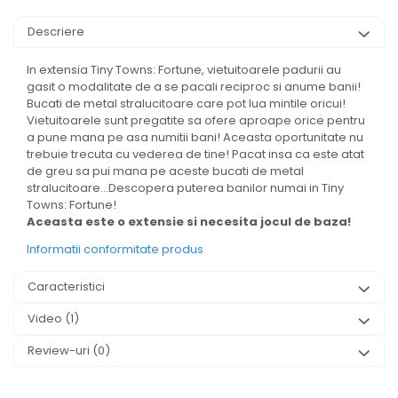
Descriere
In extensia Tiny Towns: Fortune, vietuitoarele padurii au
gasit o modalitate de a se pacali reciproc si anume banii!
Bucati de metal stralucitoare care pot lua mintile oricui!
Vietuitoarele sunt pregatite sa ofere aproape orice pentru
a pune mana pe asa numitii bani! Aceasta oportunitate nu
trebuie trecuta cu vederea de tine! Pacat insa ca este atat
de greu sa pui mana pe aceste bucati de metal
stralucitoare…Descopera puterea banilor numai in Tiny
Towns: Fortune!
Aceasta este o extensie si necesita jocul de baza!
Informatii conformitate produs
Caracteristici
Video
(1)
Review-uri
(0)