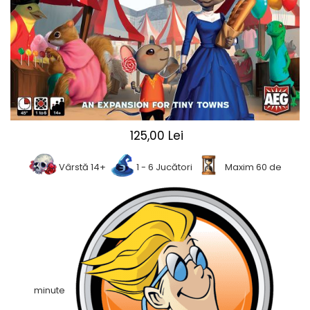
2 - 4 jucători
5 - 6 jucători
7+ jucători
Categoriile Noastre
Premiate internațional
Colecția personală
Ușor de invățat
125,00 Lei
Grafică impresionantă
Ușor de transportat
Vârstă 14+
1 - 6 Jucători
Maxim 60 de
Cele mai vândute
Durata de joc
Sub 30 de minute
30 - 60 minute
1 - 2 ore
Peste 2 ore
Tematică
minute
De război