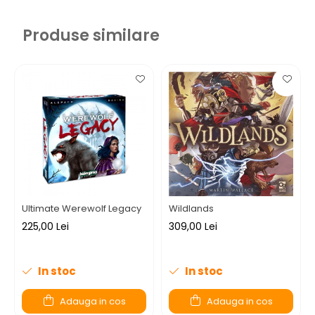
Produse similare
Ultimate Werewolf Legacy
Wildlands
225,00 Lei
309,00 Lei
In stoc
In stoc
Adauga in cos
Adauga in cos