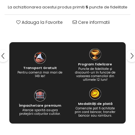
La achizitionarea acestui produs primiti
5
puncte de fidelitate
Adauga la Favorite
Cere informatii
Program fidelizare
Transport Gratuit
Puncte de fidelitate și
Pentru comenzi mai mari de
discount-uri în funcție de
149 lei!
valoarea comenzilor din
ultimele 12 luni!
Modalități de plată
Împachetare premium
Comenzile pot fi achitate
Atenție sporită asupra
prin card bancar, transfer
protejării colțurilor cutiilor.
bancar sau ramburs.