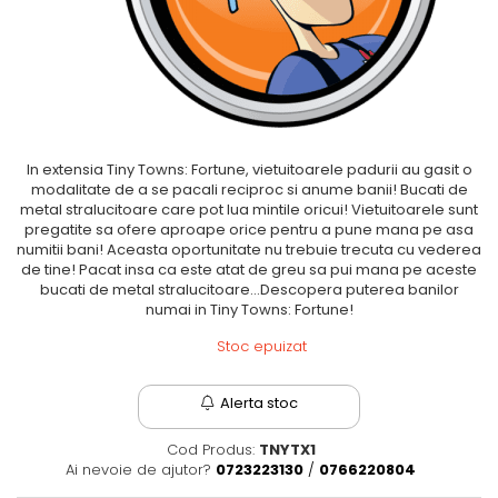
Fantastice
Aventură
Horror
SF
Amuzante
Abstracte
In extensia Tiny Towns: Fortune, vietuitoarele padurii au gasit o
modalitate de a se pacali reciproc si anume banii! Bucati de
Cultură pop
metal stralucitoare care pot lua mintile oricui! Vietuitoarele sunt
TOATE JOCURILE
pregatite sa ofere aproape orice pentru a pune mana pe asa
numitii bani! Aceasta oportunitate nu trebuie trecuta cu vederea
de tine! Pacat insa ca este atat de greu sa pui mana pe aceste
bucati de metal stralucitoare…Descopera puterea banilor
numai in Tiny Towns: Fortune!
Stoc epuizat
Alerta stoc
Cod Produs:
TNYTX1
Ai nevoie de ajutor?
0723223130
/
0766220804