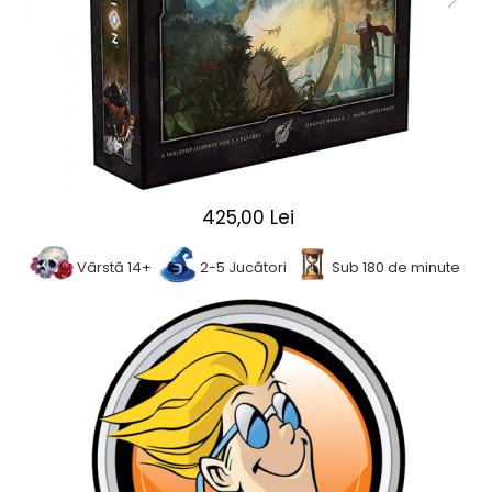
2 - 4 jucători
5 - 6 jucători
7+ jucători
Categoriile Noastre
Premiate internațional
Colecția personală
Ușor de invățat
425,00 Lei
Grafică impresionantă
Ușor de transportat
Vârstă 14+
2-5 Jucători
Sub 180 de minute
Cele mai vândute
Durata de joc
Sub 30 de minute
30 - 60 minute
1 - 2 ore
Peste 2 ore
Tematică
De război