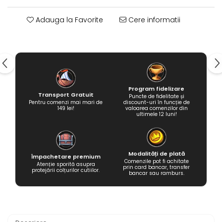
Adauga la Favorite
Cere informatii
Program fidelizare
Transport Gratuit
Puncte de fidelitate și
Pentru comenzi mai mari de
discount-uri în funcție de
149 lei!
valoarea comenzilor din
ultimele 12 luni!
Modalități de plată
Împachetare premium
Comenzile pot fi achitate
Atenție sporită asupra
prin card bancar, transfer
protejării colțurilor cutiilor.
bancar sau ramburs.