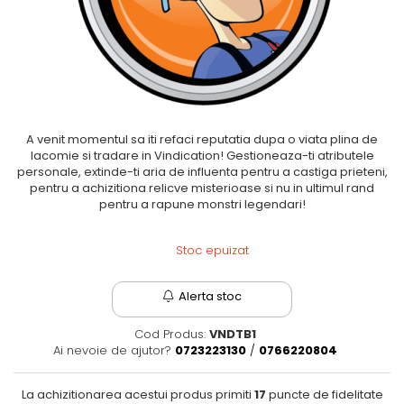
Fantastice
Aventură
Horror
SF
Amuzante
Abstracte
A venit momentul sa iti refaci reputatia dupa o viata plina de
lacomie si tradare in Vindication! Gestioneaza-ti atributele
Cultură pop
personale, extinde-ti aria de influenta pentru a castiga prieteni,
TOATE JOCURILE
pentru a achizitiona relicve misterioase si nu in ultimul rand
pentru a rapune monstri legendari!
Stoc epuizat
Alerta stoc
Cod Produs:
VNDTB1
Ai nevoie de ajutor?
0723223130
/
0766220804
La achizitionarea acestui produs primiti
17
puncte de fidelitate