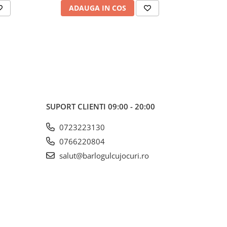
ADAUGA IN COS
AD
SUPORT CLIENTI
09:00 - 20:00
0723223130
0766220804
salut@barlogulcujocuri.ro