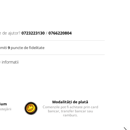
e de ajutor?
0723223130
/
0766220804
imiti
9
puncte de fidelitate
informatii
Modalități de plată
mium
Comenzile pot fi achitate prin card
otejării
bancar, transfer bancar sau
ramburs.