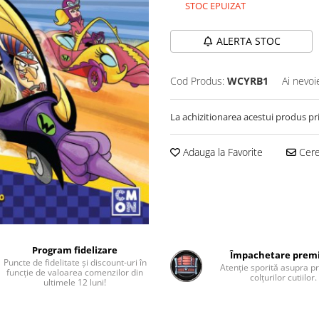
STOC EPUIZAT
ALERTA STOC
Cod Produs:
WCYRB1
Ai nevoi
La achizitionarea acestui produs pr
Adauga la Favorite
Cere 
Program fidelizare
Împachetare pre
Puncte de fidelitate și discount-uri în
Atenție sporită asupra pr
funcție de valoarea comenzilor din
colțurilor cutiilor.
ultimele 12 luni!