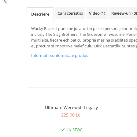
Fantastice
Caracteristici
Video
(1)
Review-uri
(0)
Descriere
Aventură
Horror
Wacky Races ii pune pe jucatori in pielea personajelor pref
SF
inclusiv The Slag Brothers, The Gruesome Twosome, Penelop
Amuzante
multi altii, fiecare echipat cu propria masina si abilitati spe
ei, precum si impotriva maleficului Dick Dastardly. Sunteti 
Abstracte
Cultură pop
Informatii conformitate produs
TOATE JOCURILE
Ultimate Werewolf Legacy
225,00 Lei
IN STOC