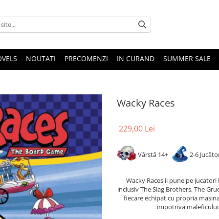
OVELS
NOUTATI
PRECOMENZI
IN CURAND
SUMMER SALE
Wacky Races
229,00 Lei
Vârstă 14+
2-6 Jucăto
Wacky Races ii pune pe jucatori 
inclusiv The Slag Brothers, The Gru
fiecare echipat cu propria masina s
impotriva maleficului 