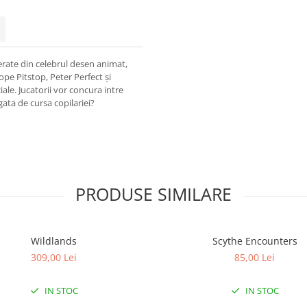
erate din celebrul desen animat,
e Pitstop, Peter Perfect și
ciale. Jucatorii vor concura intre
gata de cursa copilariei?
PRODUSE SIMILARE
Wildlands
Scythe Encounters
309,00 Lei
85,00 Lei
IN STOC
IN STOC