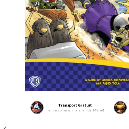
2 - 4 jucători
5 - 6 jucători
7+ jucători
Categoriile Noastre
Premiate internațional
Colecția personală
Ușor de invățat
Grafică impresionantă
Ușor de transportat
Cele mai vândute
Durata de joc
Sub 30 de minute
30 - 60 minute
1 - 2 ore
Transport Gratuit
Pentru comenzi mai mari de 149 lei!
Peste 2 ore
Tematică
De război