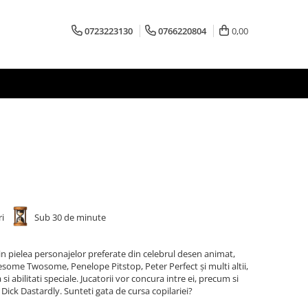
0723223130
0766220804
0,00
ri
Sub 30 de minute
in pielea personajelor preferate din celebrul desen animat,
esome Twosome, Penelope Pitstop, Peter Perfect și multi altii,
i abilitati speciale. Jucatorii vor concura intre ei, precum si
Dick Dastardly. Sunteti gata de cursa copilariei?