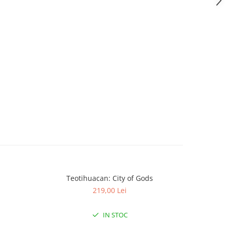
Teotihuacan: City of Gods
KeyForge: 
-30%
219,00 Lei
IN STOC