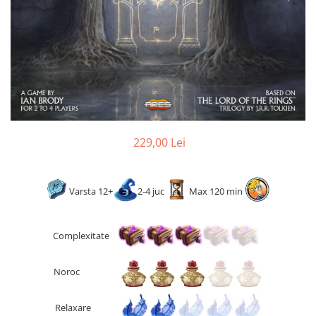
2 - 4 jucători
5 - 6 jucători
7+ jucători
Categoriile Noastre
Premiate internațional
Colecția personală
Ușor de invățat
Grafică impresionantă
229,00 Lei
Ușor de transportat
Cele mai vândute
Varsta 12+
2-4 juc
Max 120 min
Durata de joc
Sub 30 de minute
30 - 60 minute
Complexitate
1 - 2 ore
Noroc
Peste 2 ore
Tematică
Relaxare
De război