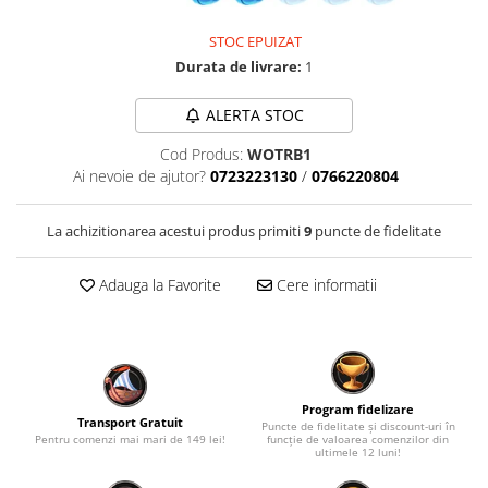
Fantastice
STOC EPUIZAT
Aventură
Durata de livrare:
1
Horror
SF
ALERTA STOC
Amuzante
Cod Produs:
WOTRB1
Abstracte
Ai nevoie de ajutor?
0723223130
/
0766220804
Cultură pop
TOATE JOCURILE
La achizitionarea acestui produs primiti
9
puncte de fidelitate
Adauga la Favorite
Cere informatii
Program fidelizare
Transport Gratuit
Puncte de fidelitate și discount-uri în
Pentru comenzi mai mari de 149 lei!
funcție de valoarea comenzilor din
ultimele 12 luni!