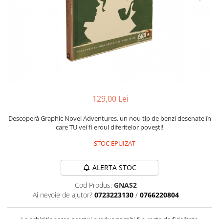
2 - 4 jucători
5 - 6 jucători
7+ jucători
Categoriile Noastre
Premiate internațional
Colecția personală
Ușor de invățat
Grafică impresionantă
129,00 Lei
Ușor de transportat
Descoperă Graphic Novel Adventures, un nou tip de benzi desenate în
Cele mai vândute
care TU vei fi eroul diferitelor povești!
Durata de joc
STOC EPUIZAT
Sub 30 de minute
30 - 60 minute
ALERTA STOC
1 - 2 ore
Cod Produs:
GNAS2
Peste 2 ore
Ai nevoie de ajutor?
0723223130
/
0766220804
Tematică
De război