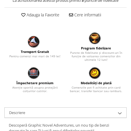
La achizitionarea acestui produs primiti
5
puncte de fidelitate
Fantastice
Aventură
Adauga la Favorite
Cere informatii
Horror
SF
Amuzante
Abstracte
Program fidelizare
Cultură pop
Transport Gratuit
Puncte de fidelitate și discount-uri în
Pentru comenzi mai mari de 149 lei!
funcție de valoarea comenzilor din
TOATE JOCURILE
ultimele 12 luni!
Împachetare premium
Modalități de plată
Atenție sporită asupra protejării
Comenzile pot fi achitate prin card
colțurilor cutiilor.
bancar, transfer bancar sau ramburs.
Descriere
Descoperă Graphic Novel Adventures, un nou tip de benzi
desenate în care TU vei fi eroul diferitelor povești!