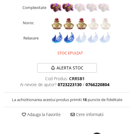
Fantastice
Complexitate
Aventură
Horror
Noroc
SF
Amuzante
Relaxare
Abstracte
Cultură pop
STOC EPUIZAT
TOATE JOCURILE
ALERTA STOC
Cod Produs:
CRRSB1
Ai nevoie de ajutor?
0723223130
/
0766220804
La achizitionarea acestui produs primiti
18
puncte de fidelitate
Adauga la Favorite
Cere informatii