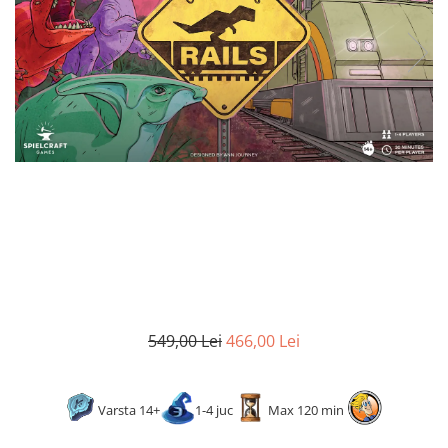
2 - 4 jucători
5 - 6 jucători
7+ jucători
Categoriile Noastre
Premiate internațional
Colecția personală
Ușor de invățat
Grafică impresionantă
Ușor de transportat
Cele mai vândute
Durata de joc
Sub 30 de minute
30 - 60 minute
549,00 Lei
466,00 Lei
1 - 2 ore
Peste 2 ore
Varsta 14+
1-4 juc
Max 120 min
Tematică
De război