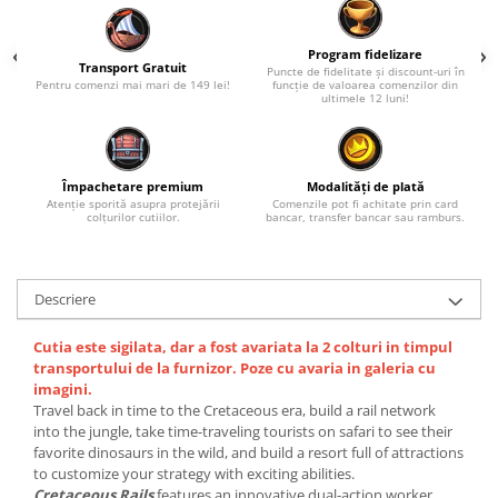
Program fidelizare
Transport Gratuit
Puncte de fidelitate și discount-uri în
Pentru comenzi mai mari de 149 lei!
funcție de valoarea comenzilor din
ultimele 12 luni!
Împachetare premium
Modalități de plată
Atenție sporită asupra protejării
Comenzile pot fi achitate prin card
colțurilor cutiilor.
bancar, transfer bancar sau ramburs.
Descriere
Cutia este sigilata, dar a fost avariata la 2 colturi in timpul
transportului de la furnizor. Poze cu avaria in galeria cu
imagini.
Travel back in time to the Cretaceous era, build a rail network
into the jungle, take time-traveling tourists on safari to see their
favorite dinosaurs in the wild, and build a resort full of attractions
to customize your strategy with exciting abilities.
Cretaceous Rails
features an innovative dual-action worker