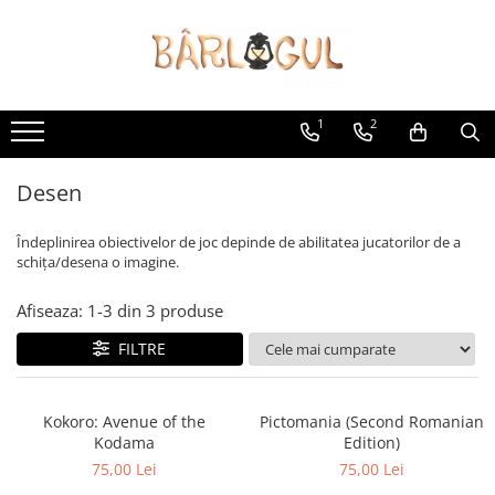
Jocuri
Accesorii
Tipuri
Protecție cărți
1
2
Boardgames
Zaruri
Jocuri cu Carti
Monezi
Desen
Jocuri cu Zaruri
Altele
Genuri
Îndeplinirea obiectivelor de joc depinde de abilitatea jucatorilor de a
schița/desena o imagine.
Jocuri de strategie
Jocuri de familie
Afiseaza:
1-
3
din
3
produse
Jocuri de cooperare
FILTRE
Jocuri pentru copii
Jocuri de petrecere
Jocuri pentru adulți
Kokoro: Avenue of the
Pictomania (Second Romanian
Kodama
Edition)
Grupul tău
75,00 Lei
75,00 Lei
2 jucători