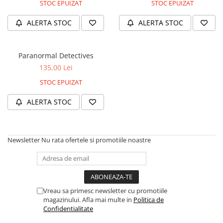
STOC EPUIZAT
STOC EPUIZAT
2 - 4 jucători
5 - 6 jucători
ALERTA STOC
ALERTA STOC
7+ jucători
Categoriile Noastre
Paranormal Detectives
Premiate internațional
135,00 Lei
Colecția personală
STOC EPUIZAT
Ușor de invățat
Grafică impresionantă
ALERTA STOC
Ușor de transportat
Cele mai vândute
Durata de joc
Newsletter
Nu rata ofertele si promotiile noastre
Sub 30 de minute
30 - 60 minute
1 - 2 ore
Vreau sa primesc newsletter cu promotiile
Peste 2 ore
magazinului. Afla mai multe in
Politica de
Tematică
Confidentialitate
De război