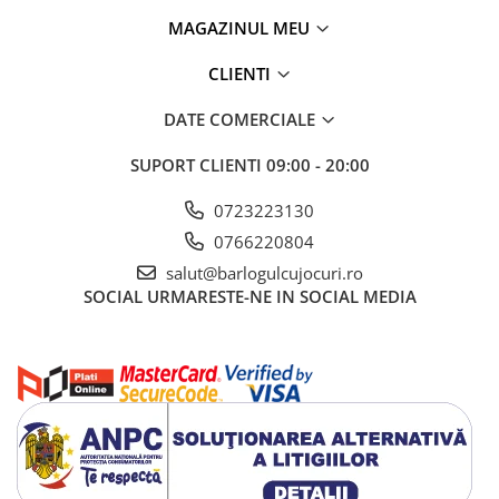
Fantastice
MAGAZINUL MEU
Aventură
CLIENTI
Horror
SF
DATE COMERCIALE
Amuzante
SUPORT CLIENTI
09:00 - 20:00
Abstracte
Cultură pop
0723223130
TOATE JOCURILE
0766220804
salut@barlogulcujocuri.ro
SOCIAL
URMARESTE-NE IN SOCIAL MEDIA