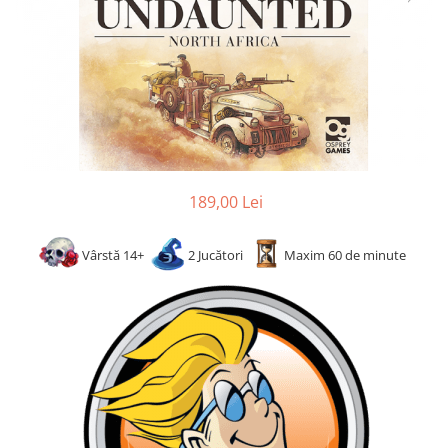
2 - 4 jucători
5 - 6 jucători
7+ jucători
Categoriile Noastre
Premiate internațional
Colecția personală
Ușor de invățat
Grafică impresionantă
189,00 Lei
Ușor de transportat
Cele mai vândute
Vârstă 14+
2 Jucători
Maxim 60 de minute
Durata de joc
Sub 30 de minute
30 - 60 minute
1 - 2 ore
Peste 2 ore
Tematică
De război