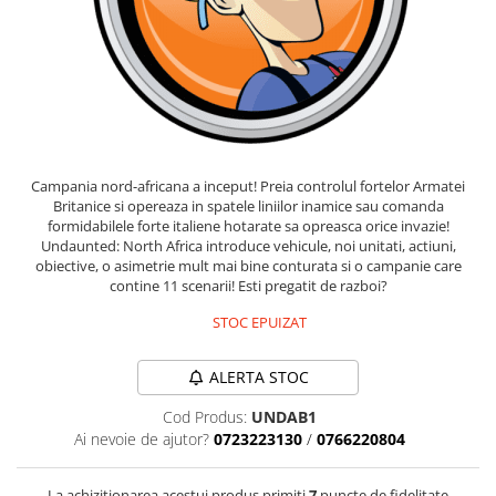
Fantastice
Aventură
Horror
SF
Amuzante
Abstracte
Campania nord-africana a inceput! Preia controlul fortelor Armatei
Cultură pop
Britanice si opereaza in spatele liniilor inamice sau comanda
TOATE JOCURILE
formidabilele forte italiene hotarate sa opreasca orice invazie!
Undaunted: North Africa introduce vehicule, noi unitati, actiuni,
obiective, o asimetrie mult mai bine conturata si o campanie care
contine 11 scenarii! Esti pregatit de razboi?
STOC EPUIZAT
ALERTA STOC
Cod Produs:
UNDAB1
Ai nevoie de ajutor?
0723223130
/
0766220804
La achizitionarea acestui produs primiti
7
puncte de fidelitate