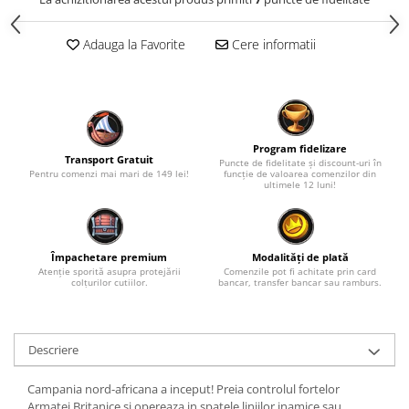
Adauga la Favorite
Cere informatii
Program fidelizare
Transport Gratuit
Puncte de fidelitate și discount-uri în
Pentru comenzi mai mari de 149 lei!
funcție de valoarea comenzilor din
ultimele 12 luni!
Împachetare premium
Modalități de plată
Atenție sporită asupra protejării
Comenzile pot fi achitate prin card
colțurilor cutiilor.
bancar, transfer bancar sau ramburs.
Descriere
Campania nord-africana a inceput! Preia controlul fortelor
Armatei Britanice si opereaza in spatele liniilor inamice sau